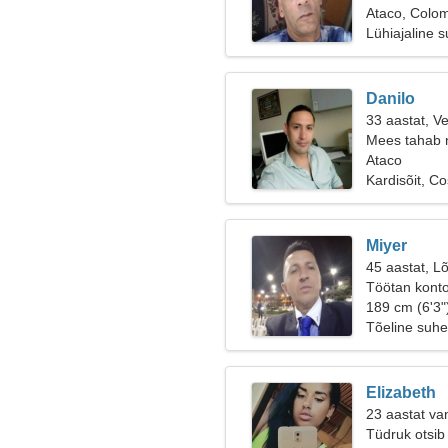
Ataco, Colo
Lühiajaline 
Danilo
33 aastat, V
Mees tahab 
Ataco
Kardisõit, C
Miyer
45 aastat, Lõ
Töötan kontor
189 cm (6'3"
Tõeline suhe
Elizabeth
23 aastat va
Tüdruk otsib