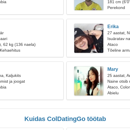
mbia
181 cm (6'0"
Perekond
Erika
äär
27 aastat, Ne
aari
Isuäratav na
), 62 kg (136 naela)
Ataco
Kehaehitus
Tõeline arm
Mary
a, Kaljukits
25 aastat, 
mist ja joogat
Naine otsib
mbia
Ataco, Colo
Abielu
Kuidas ColDatingGo töötab