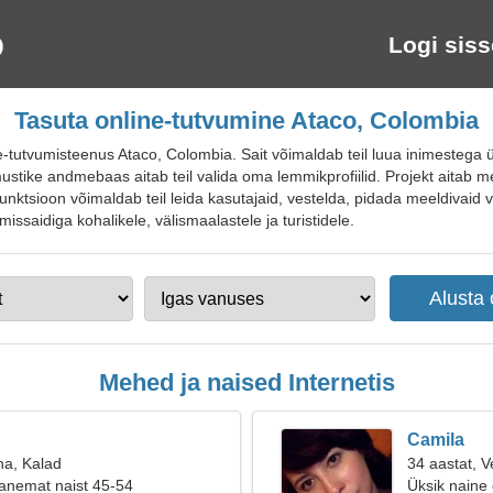
Logi siss
Tasuta online-tutvumine Ataco, Colombia
-tutvumisteenus Ataco, Colombia. Sait võimaldab teil luua inimestega
tike andmebaas aitab teil valida oma lemmikprofiilid. Projekt aitab mee
unktsioon võimaldab teil leida kasutajaid, vestelda, pidada meeldivaid 
missaidiga kohalikele, välismaalastele ja turistidele.
Mehed ja naised Internetis
Camila
na, Kalad
34 aastat, V
anemat naist 45-54
Üksik naine