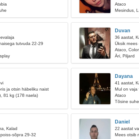
mbia
Ataco
suhe
Mesindus, 
Duvan
eevalaja
36 aastat, 
naisega tutvuda 22-29
Üksik mees o
Ataco, Colo
osplay
Äri, Piljard
Dayana
vi
41 aastat, 
is ja otsin häbeliku naist
Mul on vaja
), 81 kg (178 naela)
Ataco
Tõsine suhe
Daniel
na, Kalad
22 aastat va
 poiss-sõpra 29-32
Mees otsib 