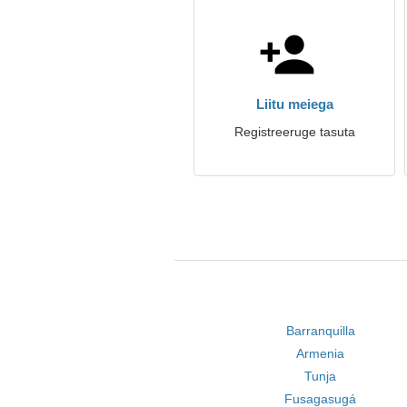
Liitu meiega
Registreeruge tasuta
Barranquilla
Armenia
Tunja
Fusagasugá