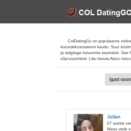
ColDatingGo on populaarne online
koosolekusüsteemi kaudu. Suur küsimus
ja selgitage tutvumise eesmärki. See f
sõprussuhteid. Liitu tasuta Ataco tutvu
Julian
57 aastat va
Mees otsib v