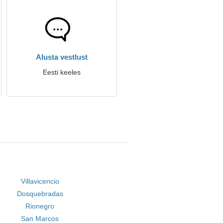
Alusta vestlust
Eesti keeles
Villavicencio
Dosquebradas
Rionegro
San Marcos