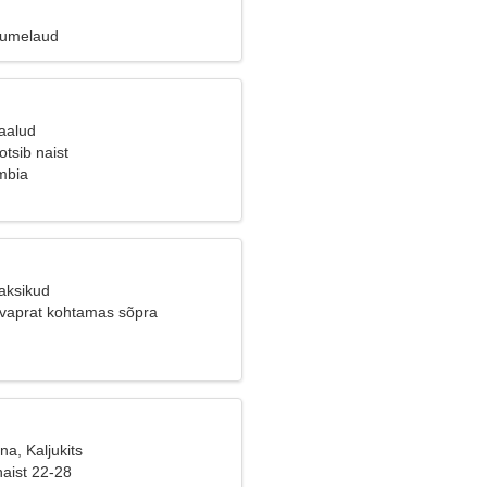
Lumelaud
Kaalud
tsib naist
mbia
Kaksikud
 vaprat kohtamas sõpra
na, Kaljukits
naist 22-28