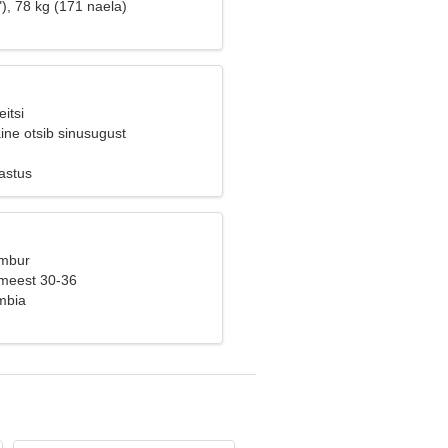
), 78 kg (171 naela)
itsi
ine otsib sinusugust
astus
Ambur
 meest 30-36
mbia