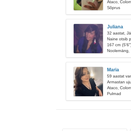
Ataco, Colo
Sõprus
Juliana
32 aastat, J
Naine otsib p
167 cm (5'6"
Noolemäng, 
Maria
59 aastat van
Armastan uju
Ataco, Colo
Pulmad