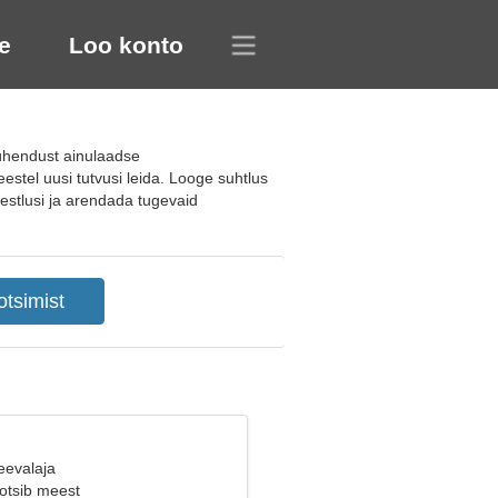
e
Loo konto
 ühendust ainulaadse
stel uusi tutvusi leida. Looge suhtlus
vestlusi ja arendada tugevaid
eevalaja
 otsib meest