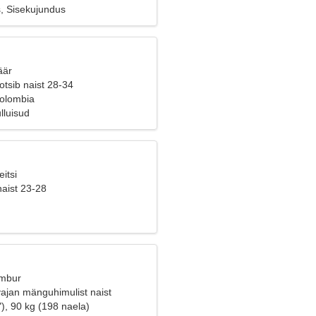
s, Sisekujundus
äär
tsib naist 28-34
Colombia
lluisud
itsi
naist 23-28
Ambur
 vajan mänguhimulist naist
), 90 kg (198 naela)