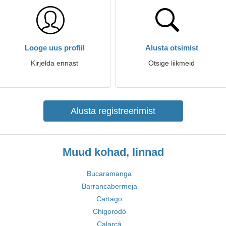
Looge uus profiil
Alusta otsimist
Kirjelda ennast
Otsige liikmeid
Alusta registreerimist
Muud kohad, linnad
Bucaramanga
Barrancabermeja
Cartago
Chigorodó
Calarcá