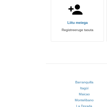
Liitu meiega
Registreeruge tasuta
Barranquilla
Itagüí
Maicao
Montelíbano
La Dorada