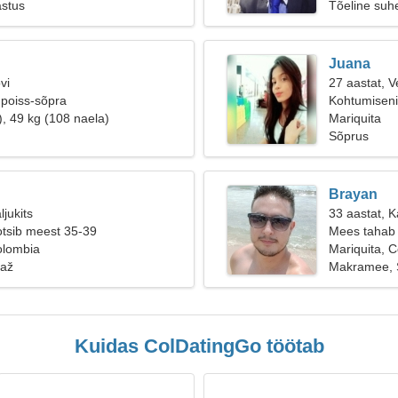
astus
Tõeline suh
Juana
vi
27 aastat, V
 poiss-sõpra
Kohtumiseni
), 49 kg (108 naela)
Mariquita
Sõprus
Brayan
ljukits
33 aastat, Ka
otsib meest 35-39
Mees tahab 
olombia
Mariquita, 
aaž
Makramee, 
Kuidas ColDatingGo töötab