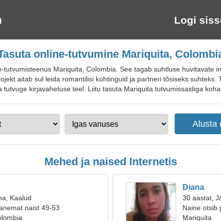
Logi siss
Tasuta online-tutvumine Mariquita, Colombi
-tutvumisteenus Mariquita, Colombia. See tagab suhtluse huvitavate in
jekt aitab sul leida romantilisi kohtinguid ja partneri tõsiseks suhteks.
ja tutvuge kirjavahetuse teel. Liitu tasuta Mariquita tutvumissaidiga kohal
Mehed ja naised Internetis
Diana
na, Kaalud
30 aastat, J
anemat naist 49-53
Naine otsib 
olombia
Mariquita