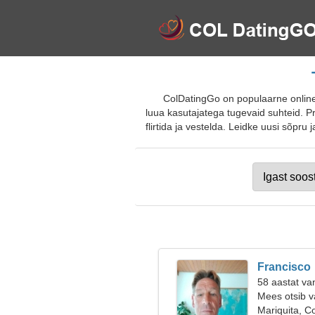
ColDatingGo on populaarne online
luua kasutajatega tugevaid suhteid. Pro
flirtida ja vestelda. Leidke uusi sõpru 
Francisco
58 aastat va
Mees otsib v
Mariquita, C