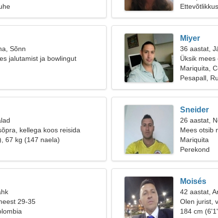
suhe
Ettevõtlikku
Miyer
na, Sõnn
36 aastat, J
s jalutamist ja bowlingut
Üksik mees o
Mariquita, 
Pesapall, Ru
Sneider
alad
26 aastat, Ne
 sõpra, kellega koos reisida
Mees otsib 
), 67 kg (147 naela)
Mariquita
Perekond
Moisés
ähk
42 aastat, 
meest 29-35
Olen jurist,
olombia
184 cm (6'1"