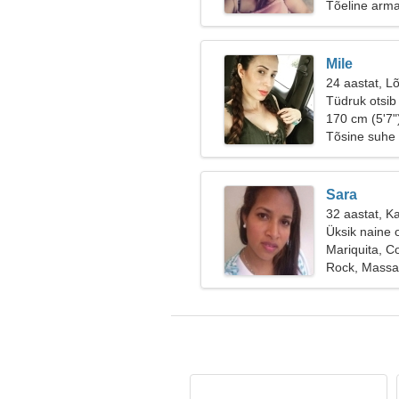
Tõeline arm
Mile
24 aastat, Lõ
Tüdruk otsib
170 cm (5'7"
Tõsine suhe
Sara
32 aastat, Ka
Üksik naine 
Mariquita, C
Rock, Mass