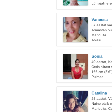
Lühiajaline 
Vanessa
57 aastat va
Armastan õue
Mariquita
Abielu
Sonia
40 aastat, K
Otsin siirast
166 cm (5'6"
Pulmad
Catalina
25 aastat, V
Naine otsib 
Mariquita, C