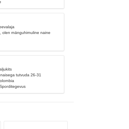
e
eevalaja
, olen mänguhimuline naine
ljukits
naisega tutvuda 26-31
Colombia
Sporditegevus