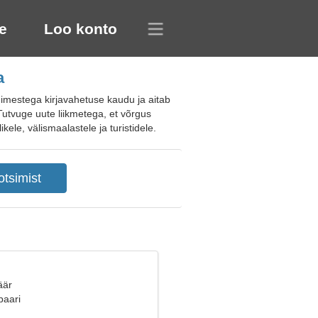
e
Loo konto
a
imestega kirjavahetuse kaudu ja aitab
 Tutvuge uute liikmetega, et võrgus
ikele, välismaalastele ja turistidele.
äär
paari