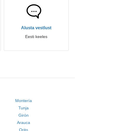
Alusta vestlust
Eesti keeles
Montería
Tunja
Girón
Arauca
Orito