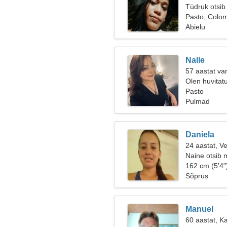
Tüdruk otsib
Pasto, Colo
Abielu
Nalle
57 aastat va
Olen huvitat
Pasto
Pulmad
Daniela
24 aastat, V
Naine otsib 
162 cm (5'4"
Sõprus
Manuel
60 aastat, Ka