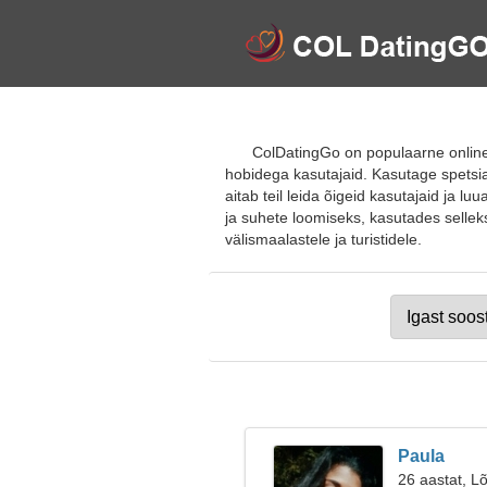
ColDatingGo on populaarne online-t
hobidega kasutajaid. Kasutage spetsia
aitab teil leida õigeid kasutajaid ja l
ja suhete loomiseks, kasutades selleks
välismaalastele ja turistidele.
Paula
26 aastat, Lõ