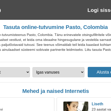
Logi siss
Tasuta online-tutvumine Pasto, Colombia
utvumisteenus Pasto, Colombia. Tänu erinevatele otsingufiltritele võima
alset vestlust, et leida oma ideaalne hingesugulane ja vestelda sarnas
uua paljutõotavaid tutvusi. See teenus võimaldab teil leida kaaslast kohta
 ainulaadset süsteemi sobivate partnerite leidmiseks. Liitu tasuta Past
Mehed ja naised Internetis
Liseth
vi
23 aastat v