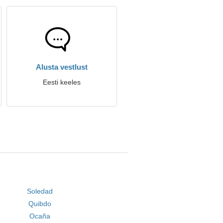
Alusta vestlust
Eesti keeles
Soledad
Quibdo
Ocaña