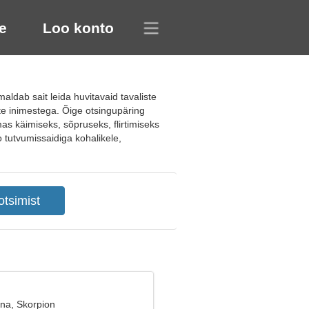
e
Loo konto
ldab sait leida huvitavaid tavaliste
te inimestega. Õige otsingupäring
mas käimiseks, sõpruseks, flirtimiseks
o tutvumissaidiga kohalikele,
ana, Skorpion