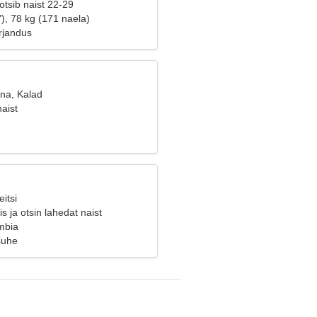
tsib naist 22-29
), 78 kg (171 naela)
rjandus
ana, Kalad
aist
itsi
s ja otsin lahedat naist
mbia
suhe