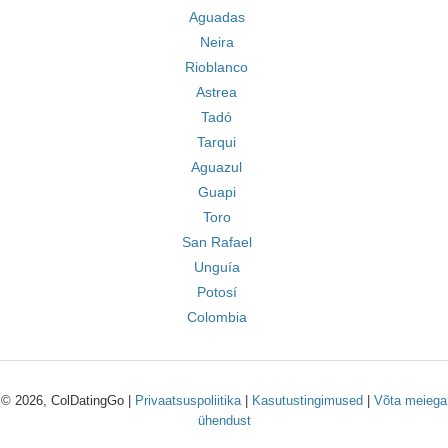
Aguadas
Neira
Rioblanco
Astrea
Tadó
Tarqui
Aguazul
Guapi
Toro
San Rafael
Unguía
Potosí
Colombia
© 2026, ColDatingGo |
Privaatsuspoliitika
|
Kasutustingimused
|
Võta meiega
ühendust