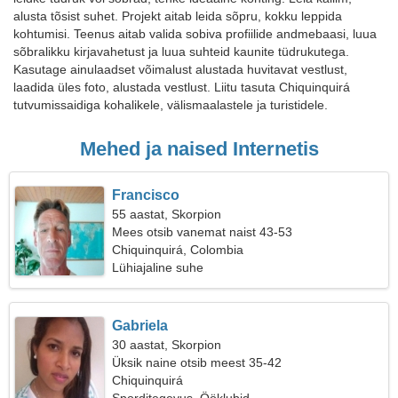
alusta tõsist suhet. Projekt aitab leida sõpru, kokku leppida
kohtumisi. Teenus aitab valida sobiva profiilide andmebaasi, luua
sõbralikku kirjavahetust ja luua suhteid kaunite tüdrukutega.
Kasutage ainulaadset võimalust alustada huvitavat vestlust,
laadida üles foto, alustada vestlust. Liitu tasuta Chiquinquirá
tutvumissaidiga kohalikele, välismaalastele ja turistidele.
Mehed ja naised Internetis
Francisco
55 aastat, Skorpion
Mees otsib vanemat naist 43-53
Chiquinquirá, Colombia
Lühiajaline suhe
Gabriela
30 aastat, Skorpion
Üksik naine otsib meest 35-42
Chiquinquirá