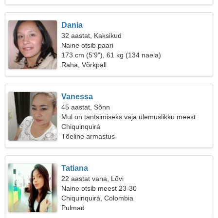
Dania
32 aastat, Kaksikud
Naine otsib paari
173 cm (5'9"), 61 kg (134 naela)
Raha, Võrkpall
Vanessa
45 aastat, Sõnn
Mul on tantsimiseks vaja ülemuslikku meest
Chiquinquirá
Tõeline armastus
Tatiana
22 aastat vana, Lõvi
Naine otsib meest 23-30
Chiquinquirá, Colombia
Pulmad