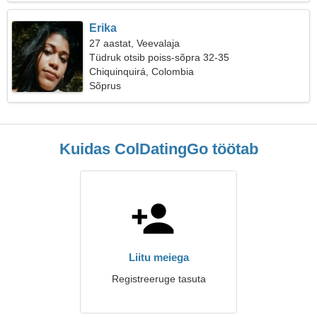
Erika
27 aastat, Veevalaja
Tüdruk otsib poiss-sõpra 32-35
Chiquinquirá, Colombia
Sõprus
Kuidas ColDatingGo töötab
Liitu meiega
Registreeruge tasuta