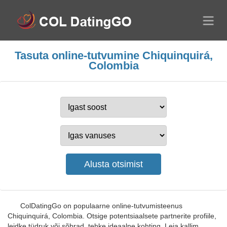
Tasuta online-tutvumine Chiquinquirá,
Colombia
ColDatingGo on populaarne online-tutvumisteenus
Chiquinquirá, Colombia. Otsige potentsiaalsete partnerite profiile,
leidke tüdruk või sõbrad, tehke ideaalne kohting. Leia kallim,