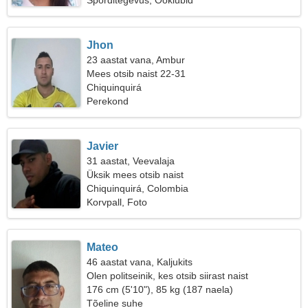
Sporditegevus, Ööklubid
Jhon
23 aastat vana, Ambur
Mees otsib naist 22-31
Chiquinquirá
Perekond
Javier
31 aastat, Veevalaja
Üksik mees otsib naist
Chiquinquirá, Colombia
Korvpall, Foto
Mateo
46 aastat vana, Kaljukits
Olen politseinik, kes otsib siirast naist
176 cm (5'10"), 85 kg (187 naela)
Tõeline suhe