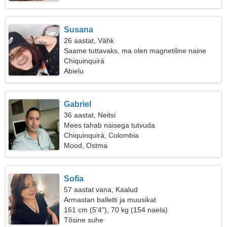
Susana
26 aastat, Vähk
Saame tuttavaks, ma olen magnetiline naine
Chiquinquirá
Abielu
Gabriel
36 aastat, Neitsi
Mees tahab naisega tutvuda
Chiquinquirá, Colombia
Mood, Ostma
Sofia
57 aastat vana, Kaalud
Armastan balletti ja muusikat
161 cm (5'4"), 70 kg (154 naela)
Tõsine suhe