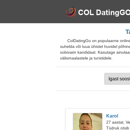
T
ColDatingGo on populaarne online
suhelda või luua ühistel huvidel põhinev
sobivaim kandidaat. Kasutage ainulaads
välismaalastele ja turistidele.
Karol
27 aastat, V
Tüdruk otsib