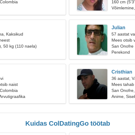
 Colombia
160 cm (5'3"
Võimlemine,
Julian
na, Kaksikud
57 aastat va
meest
Mees otsib 
), 50 kg (110 naela)
San Onofre
Perekond
Cristhian
vi
36 aastat, 
tsib naist
Mees tahab 
 Colombia
San Onofre,
Arvutigraafika
Anime, Sise
Kuidas ColDatingGo töötab