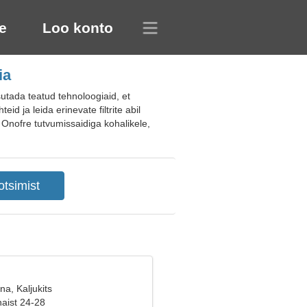
e
Loo konto
ia
tada teatud tehnoloogiaid, et
id ja leida erinevate filtrite abil
 Onofre tutvumissaidiga kohalikele,
na, Kaljukits
naist 24-28