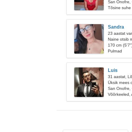
San Onofre,
Tõsine suhe
Sandra
23 aastat va
Naine otsib 
170 cm (5'7"
Pulmad
Luis
31 aastat, Lõ
Üksik mees o
San Onofre,
Võõrkeeled, 