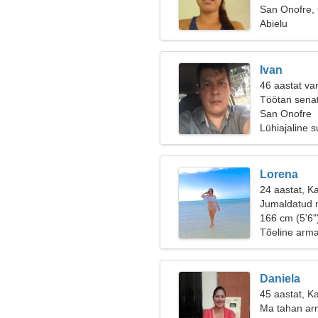
San Onofre,
Abielu
Ivan
46 aastat van
Töötan senati
San Onofre
Lühiajaline 
Lorena
24 aastat, K
Jumaldatud n
166 cm (5'6"
Tõeline arm
Daniela
45 aastat, K
Ma tahan ar