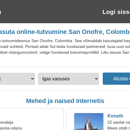
Logi siss
asuta online-tutvumine San Onofre, Colomb
-tutvumisteenus San Onofre, Colombia. See võimaldab kasutajatel kasu
aid suhteid. Portaal aitab Sul leida huvitavaid partnereid, luua uusi suhte
et otsingumootorit, valige huvitavad tutvumisprofiilid. Liitu tasuta San
Mehed ja naised Internetis
Keneth
eevalaja
22 aastat va
 poiss-sõpra
Mees otsib 