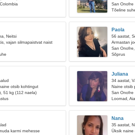
 Colombia
San Onofre
Tõeline suh
Paola
a, Neitsi
56 aastat, 
s, vajan silmapaistvat naist
Armastan jo
San Onofre,
suhe
Sõprus
Juliana
aalud
34 aastat, 
aine otsib kohtingut
Naine otsib 
), 51 kg (112 naela)
San Onofre
astus
Loomad, Ai
Nana
alad
35 aastat, Ne
muda karmi mehesse
Üksik naine