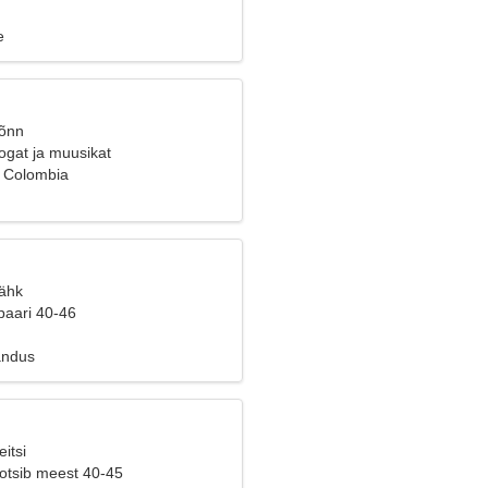
e
Sõnn
ogat ja muusikat
 Colombia
Vähk
paari 40-46
andus
itsi
 otsib meest 40-45