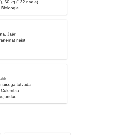
), 60 kg (132 naela)
 Bioloogia
na, Jäär
vanemat naist
Vähk
naisega tutvuda
 Colombia
kujundus