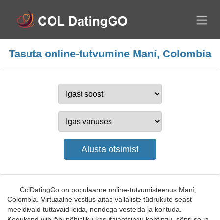
Tasuta online-tutvumine Maní, Colombia
ColDatingGo on populaarne online-tutvumisteenus Maní,
Colombia. Virtuaalne vestlus aitab vallaliste tüdrukute seast
meeldivaid tuttavaid leida, nendega vestelda ja kohtuda.
Kogukond viib läbi põhjaliku kasutajaotsingu kohtingu, sõpruse ja