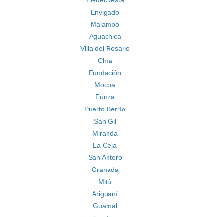
Piedecuesta
Envigado
Malambo
Aguachica
Villa del Rosario
Chía
Fundación
Mocoa
Funza
Puerto Berrío
San Gil
Miranda
La Ceja
San Antero
Granada
Mitú
Ariguaní
Guamal