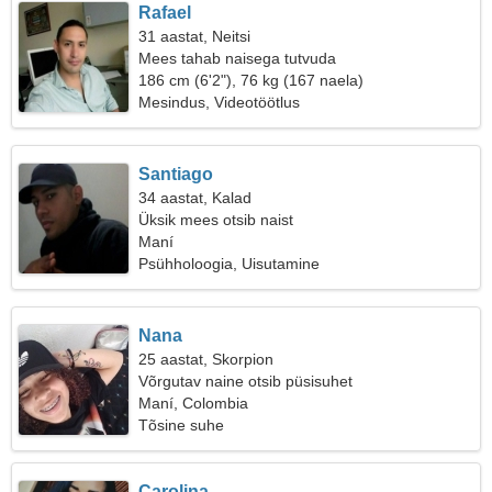
Rafael
31 aastat, Neitsi
Mees tahab naisega tutvuda
186 cm (6'2"), 76 kg (167 naela)
Mesindus, Videotöötlus
Santiago
34 aastat, Kalad
Üksik mees otsib naist
Maní
Psühholoogia, Uisutamine
Nana
25 aastat, Skorpion
Võrgutav naine otsib püsisuhet
Maní, Colombia
Tõsine suhe
Carolina