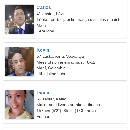
Carlos
41 aastat, Lõvi
Töötan politseijaoskonnas ja otsin ilusat naist
Maní
Perekond
Kevin
57 aastat vana, Veevalaja
Mees otsib vanemat naist 48-52
Maní, Colombia
Lühiajaline suhe
Diana
56 aastat, Kalad
Mulle meeldivad karaoke ja fitness
157 cm (5'2"), 65 kg (143 naela)
Pulmad