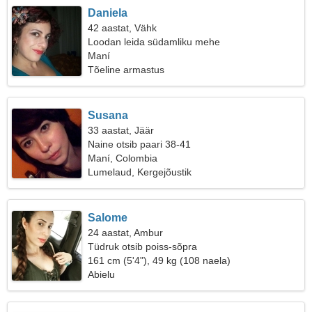
Daniela
42 aastat, Vähk
Loodan leida südamliku mehe
Maní
Tõeline armastus
Susana
33 aastat, Jäär
Naine otsib paari 38-41
Maní, Colombia
Lumelaud, Kergejõustik
Salome
24 aastat, Ambur
Tüdruk otsib poiss-sõpra
161 cm (5'4"), 49 kg (108 naela)
Abielu