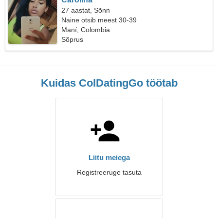
27 aastat, Sõnn
Naine otsib meest 30-39
Maní, Colombia
Sõprus
Kuidas ColDatingGo töötab
Liitu meiega
Registreeruge tasuta