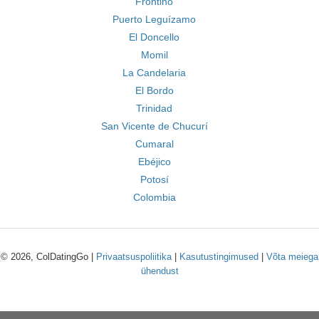
Frontino
Puerto Leguízamo
El Doncello
Momil
La Candelaria
El Bordo
Trinidad
San Vicente de Chucurí
Cumaral
Ebéjico
Potosí
Colombia
© 2026, ColDatingGo |
Privaatsuspoliitika
|
Kasutustingimused
|
Võta meiega
ühendust