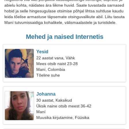
abielu kohta, näidates ära liikme huvid. Saate tuvastada sarnased
hobid ja selle hingesugulase otsimise põhjal lihtsa suhtluse kaudu
leida tõelise armastuse täpsemate otsinguvalikute abil. Liitu tasuta
Maní tutvumissaidiga kohalikele, välismaalastele ja turistidele.
Mehed ja naised Internetis
Yesid
22 aastat vana, Vähk
Mees otsib naist 23-28
Maní, Colombia
Tõeline suhe
Johanna
30 aastat, Kaksikud
Üksik naine otsib meest 36-42
Maní
Muusika kirjutamine, Füüsika