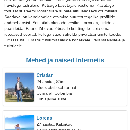
huvidega tüdrukuid. Kutsuge kasutajaid vestlema. Kasutage
tõhusat süsteemi romantiliste suhete ainulaadseks otsimiseks.
Saadaval on kandidaatide otsimine suurest tegelike profiilide
andmebaasist. Sait aitab alustada vestlust, armuda, flirtida ja
paari leida. Paarid lähevad lõbusale kohtingule. Leia oma
ideaalsed sõbrad, kellega saad suhelda privaatsõnumite kaudu.
Liitu tasuta Cumaral tutvumissaidiga kohalikele, välismaalastele ja
turistidele.
Mehed ja naised Internetis
Cristian
24 aastat, Sõnn
Mees otsib sõbrannat
Cumaral, Colombia
Lühiajaline suhe
Lorena
27 aastat, Kaksikud