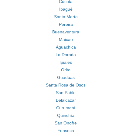
Cúcuta
Ibagué
Santa Marta
Pereira
Buenaventura
Maicao
Aguachica
La Dorada
Ipiales
Orito
Guaduas
Santa Rosa de Osos
San Pablo
Belalcazar
Curumaní
Quinchía
San Onofre
Fonseca