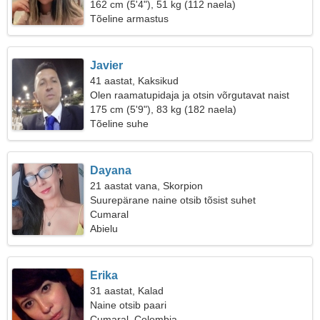
162 cm (5'4"), 51 kg (112 naela)
Tõeline armastus
Javier
41 aastat, Kaksikud
Olen raamatupidaja ja otsin võrgutavat naist
175 cm (5'9"), 83 kg (182 naela)
Tõeline suhe
Dayana
21 aastat vana, Skorpion
Suurepärane naine otsib tõsist suhet
Cumaral
Abielu
Erika
31 aastat, Kalad
Naine otsib paari
Cumaral, Colombia