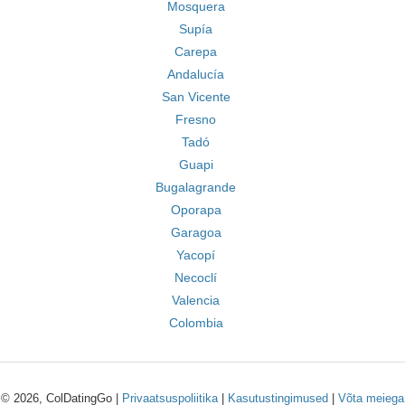
Mosquera
Supía
Carepa
Andalucía
San Vicente
Fresno
Tadó
Guapi
Bugalagrande
Oporapa
Garagoa
Yacopí
Necoclí
Valencia
Colombia
© 2026, ColDatingGo |
Privaatsuspoliitika
|
Kasutustingimused
|
Võta meiega