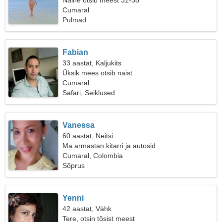
Naine otsib meest 31-38
Cumaral
Pulmad
Fabian
33 aastat, Kaljukits
Üksik mees otsib naist
Cumaral
Safari, Seiklused
Vanessa
60 aastat, Neitsi
Ma armastan kitarri ja autosid
Cumaral, Colombia
Sõprus
Yenni
42 aastat, Vähk
Tere, otsin tõsist meest