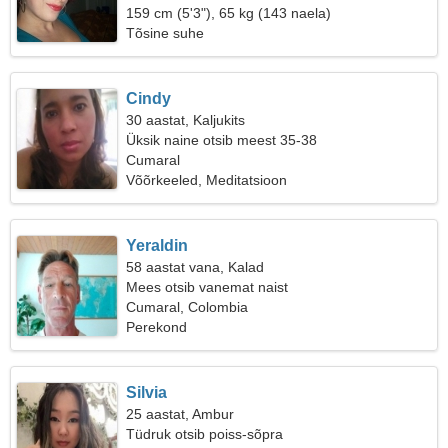
159 cm (5'3"), 65 kg (143 naela)
Tõsine suhe
Cindy
30 aastat, Kaljukits
Üksik naine otsib meest 35-38
Cumaral
Võõrkeeled, Meditatsioon
Yeraldin
58 aastat vana, Kalad
Mees otsib vanemat naist
Cumaral, Colombia
Perekond
Silvia
25 aastat, Ambur
Tüdruk otsib poiss-sõpra