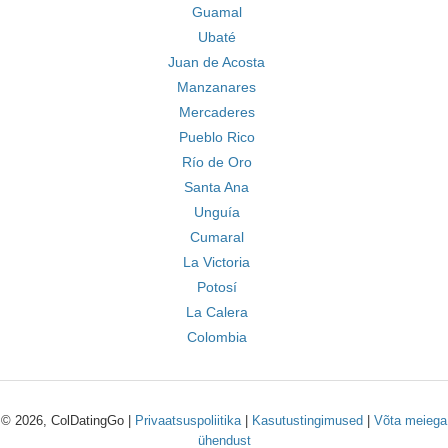
Guamal
Ubaté
Juan de Acosta
Manzanares
Mercaderes
Pueblo Rico
Río de Oro
Santa Ana
Unguía
Cumaral
La Victoria
Potosí
La Calera
Colombia
© 2026, ColDatingGo |
Privaatsuspoliitika
|
Kasutustingimused
|
Võta meiega
ühendust