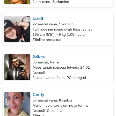
Jooksmine, Surfamine
Lizeth
22 aastat vana, Skorpion
Tulihingeline naine otsib tõsist suhet
165 cm (5'5"), 49 kg (108 naela)
Tõeline armastus
Gilbert
35 aastat, Neitsi
Mees tahab naisega tutvuda 24-31
Necoclí
Jalutab vabas õhus, PC mängud
Cindy
57 aastat vana, Kaljukits
Mulle meeldivad ujumine ja tennis
Necoclí, Colombia
Sõprus