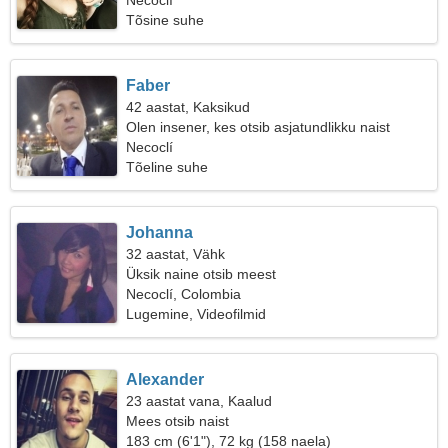
Necoclí
Tõsine suhe
Faber
42 aastat, Kaksikud
Olen insener, kes otsib asjatundlikku naist
Necoclí
Tõeline suhe
Johanna
32 aastat, Vähk
Üksik naine otsib meest
Necoclí, Colombia
Lugemine, Videofilmid
Alexander
23 aastat vana, Kaalud
Mees otsib naist
183 cm (6'1"), 72 kg (158 naela)