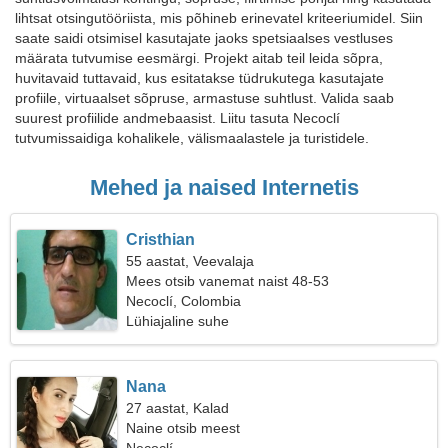
lihtsat otsingutööriista, mis põhineb erinevatel kriteeriumidel. Siin
saate saidi otsimisel kasutajate jaoks spetsiaalses vestluses
määrata tutvumise eesmärgi. Projekt aitab teil leida sõpra,
huvitavaid tuttavaid, kus esitatakse tüdrukutega kasutajate
profiile, virtuaalset sõpruse, armastuse suhtlust. Valida saab
suurest profiilide andmebaasist. Liitu tasuta Necoclí
tutvumissaidiga kohalikele, välismaalastele ja turistidele.
Mehed ja naised Internetis
Cristhian
55 aastat, Veevalaja
Mees otsib vanemat naist 48-53
Necoclí, Colombia
Lühiajaline suhe
Nana
27 aastat, Kalad
Naine otsib meest