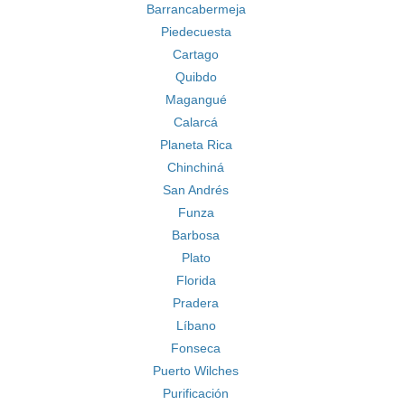
Barrancabermeja
Piedecuesta
Cartago
Quibdo
Magangué
Calarcá
Planeta Rica
Chinchiná
San Andrés
Funza
Barbosa
Plato
Florida
Pradera
Líbano
Fonseca
Puerto Wilches
Purificación