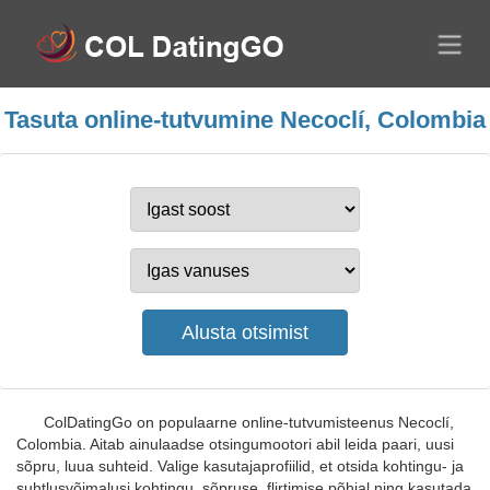
Tasuta online-tutvumine Necoclí, Colombia
ColDatingGo on populaarne online-tutvumisteenus Necoclí,
Colombia. Aitab ainulaadse otsingumootori abil leida paari, uusi
sõpru, luua suhteid. Valige kasutajaprofiilid, et otsida kohtingu- ja
suhtlusvõimalusi kohtingu, sõpruse, flirtimise põhjal ning kasutada