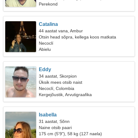
Perekond
Catalina
44 aastat vana, Ambur
Otsin head sõpra, kellega koos matkata
Necoclí
Abielu
Eddy
34 aastat, Skorpion
Üksik mees otsib naist
Necoclí, Colombia
Kergejõustik, Arvutigraafika
Isabella
31 aastat, Sõnn
Naine otsib paari
175 cm (5'9"), 58 kg (127 naela)