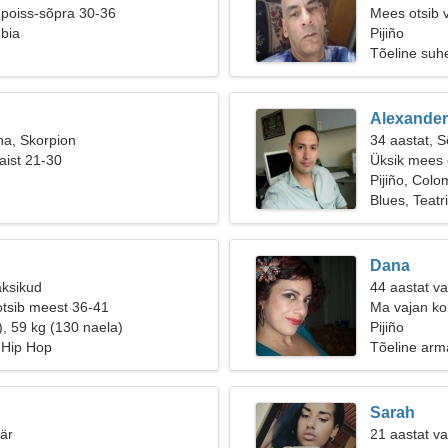
 poiss-sõpra 30-36
Mees otsib 
mbia
Pijiño
Tõeline suh
Alexander
na, Skorpion
34 aastat, 
aist 21-30
Üksik mees o
Pijiño, Colo
Blues, Teatr
Dana
aksikud
44 aastat v
otsib meest 36-41
Ma vajan ko
), 59 kg (130 naela)
Pijiño
Hip Hop
Tõeline arm
Sarah
äär
21 aastat v