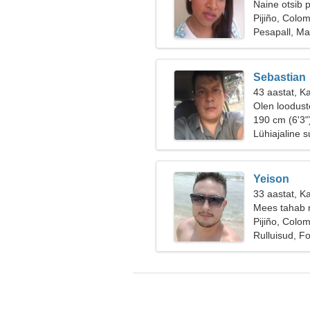
Naine otsib 
Pijiño, Colo
Pesapall, M
Sebastian
43 aastat, Ka
Olen loodust
190 cm (6'3"
Lühiajaline 
Yeison
33 aastat, K
Mees tahab 
Pijiño, Colo
Rulluisud, F