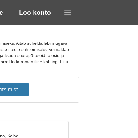
e
Loo konto
omiseks. Aitab suhelda läbi mugava
iste naiste suhtlemiseks, võimaldab
a lisada suurepäraseid fotosid ja
korraldada romantiline kohting. Liitu
ana, Kalad