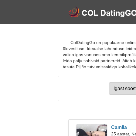
ColDatingGo on populaarne online-
üldvestluse. Ideaalse lahenduse leidm
valida igas vanuses oma lemmikprofiil
leida palju sobivaid partnereid. Aitab 
tasuta Pijiño tutvumissaidiga kohalikele
Camila
25 aastat, Ne