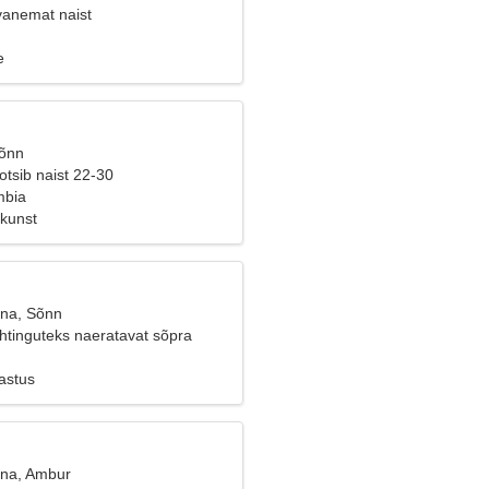
vanemat naist
e
Sõnn
tsib naist 22-30
mbia
ikunst
ana, Sõnn
htinguteks naeratavat sõpra
astus
ana, Ambur