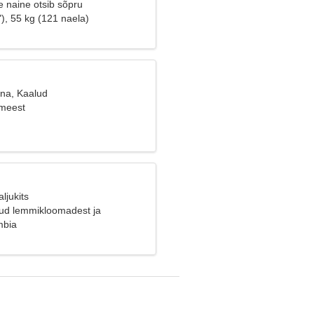
 naine otsib sõpru
), 55 kg (121 naela)
ana, Kaalud
 meest
ljukits
tud lemmikloomadest ja
mbia