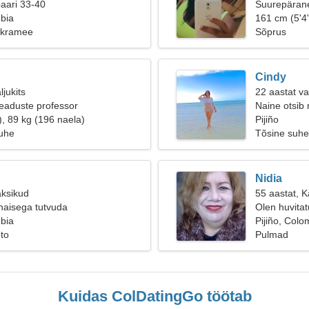
paari 33-40
Suurepärane
mbia
161 cm (5'4"
akramee
Sõprus
Cindy
ljukits
22 aastat v
eaduste professor
Naine otsib
), 89 kg (196 naela)
Pijiño
suhe
Tõsine suhe
Nidia
aksikud
55 aastat, Ka
naisega tutvuda
Olen huvita
mbia
ostlemisest
Pijiño, Colo
oto
Pulmad
Kuidas ColDatingGo töötab