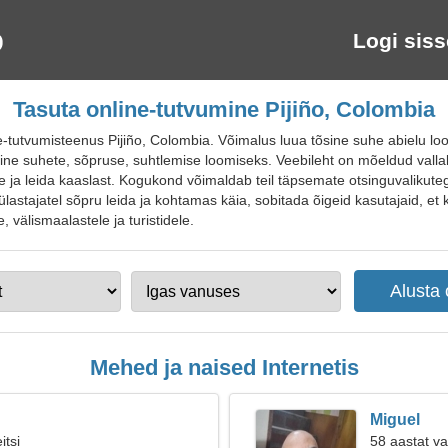
Logi siss
Tasuta online-tutvumine Pijiño, Colombia
tutvumisteenus Pijiño, Colombia. Võimalus luua tõsine suhe abielu lo
ine suhete, sõpruse, suhtlemise loomiseks. Veebileht on mõeldud vallal
e ja leida kaaslast. Kogukond võimaldab teil täpsemate otsinguvalikuteg
külastajatel sõpru leida ja kohtamas käia, sobitada õigeid kasutajaid, et 
, välismaalastele ja turistidele.
Mehed ja naised Internetis
Miguel
itsi
58 aastat v