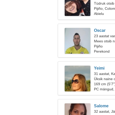
Tüdruk otsib
Pijiño, Colo
Abielu
Oscar
23 aastat va
Mees otsib n
Pijiño
Perekond
Yeimi
31 aastat, K
Üksik naine 
169 cm (5'7"
PC mängud, 
Salome
32 aastat, J