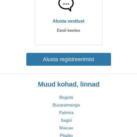
Alusta vestlust
Eesti keeles
Alusta registreerimist
Muud kohad, linnad
Bogotá
Bucaramanga
Palmira
Itagüí
Maicao
Pitalito