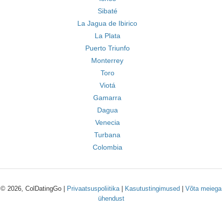
Sibaté
La Jagua de Ibirico
La Plata
Puerto Triunfo
Monterrey
Toro
Viotá
Gamarra
Dagua
Venecia
Turbana
Colombia
© 2026, ColDatingGo |
Privaatsuspoliitika
|
Kasutustingimused
|
Võta meiega
ühendust