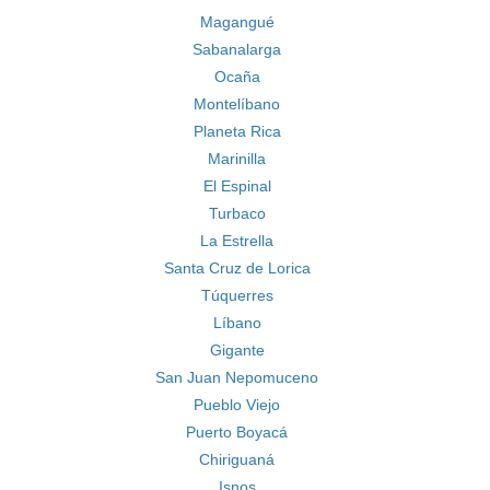
Magangué
Sabanalarga
Ocaña
Montelíbano
Planeta Rica
Marinilla
El Espinal
Turbaco
La Estrella
Santa Cruz de Lorica
Túquerres
Líbano
Gigante
San Juan Nepomuceno
Pueblo Viejo
Puerto Boyacá
Chiriguaná
Isnos