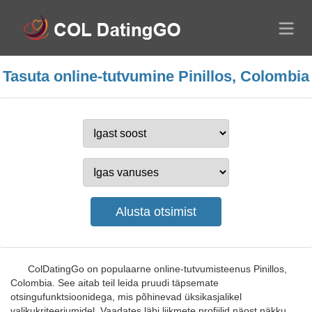
Tasuta online-tutvumine Pinillos, Colombia
ColDatingGo on populaarne online-tutvumisteenus Pinillos,
Colombia. See aitab teil leida pruudi täpsemate
otsingufunktsioonidega, mis põhinevad üksikasjalikel
valikukriteeriumidel. Vaadates läbi liikmete profiilid näost näkku