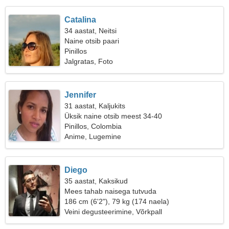
Catalina
34 aastat, Neitsi
Naine otsib paari
Pinillos
Jalgratas, Foto
Jennifer
31 aastat, Kaljukits
Üksik naine otsib meest 34-40
Pinillos, Colombia
Anime, Lugemine
Diego
35 aastat, Kaksikud
Mees tahab naisega tutvuda
186 cm (6'2"), 79 kg (174 naela)
Veini degusteerimine, Võrkpall