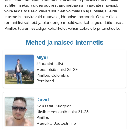
suhtlemiseks, valides suurest andmebaasist, vaadates huvisid,
võite leida tõsiseid kavatsusi. Sait võimaldab igal osalejal leida
Internetist huvitavaid tuttavaid, ideaalset partnerit. Otsige üles
romantilisi suhteid ja planeerige meeldivaid kohtinguid. Liitu tasuta
Pinillos tutvumissaidiga kohalikele, välismaalastele ja turistidele.
Mehed ja naised Internetis
Miyer
24 aastat, Lõvi
Mees otsib naist 25-29
Pinillos, Colombia
Perekond
David
32 aastat, Skorpion
Üksik mees otsib naist 21-28
Pinillos
Muusika, Jõutõstmine