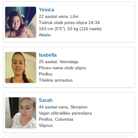
Yesica
22 aastat vana, Lõvi
Tüdruk otsib poiss-sõpra 24-34
163 cm (5'5"), 53 kg (116 naela)
Abielu
Isabella
25 aastat, Veevalaja
Põnev naine otsib sõpru
Pinillos
Tõeline armastus
Sarah
44 aastat vana, Skorpion
Vajan sõbralikku peresõpra
Pinillos, Colombia
Sõprus