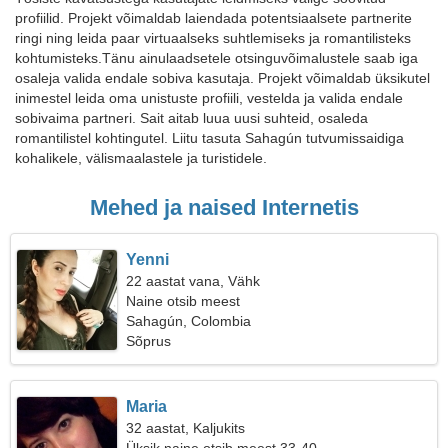
profiilid. Projekt võimaldab laiendada potentsiaalsete partnerite
ringi ning leida paar virtuaalseks suhtlemiseks ja romantilisteks
kohtumisteks.Tänu ainulaadsetele otsinguvõimalustele saab iga
osaleja valida endale sobiva kasutaja. Projekt võimaldab üksikutel
inimestel leida oma unistuste profiili, vestelda ja valida endale
sobivaima partneri. Sait aitab luua uusi suhteid, osaleda
romantilistel kohtingutel. Liitu tasuta Sahagún tutvumissaidiga
kohalikele, välismaalastele ja turistidele.
Mehed ja naised Internetis
Yenni
22 aastat vana, Vähk
Naine otsib meest
Sahagún, Colombia
Sõprus
Maria
32 aastat, Kaljukits