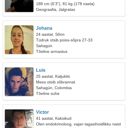
188 cm (6'3"), 81 kg (178 naela)
Geograafia, Jalgratas
Johana
24 aastat, Sõnn
Tüdruk otsib poiss-sõpra 27-33
Sahagún
Tõeline armastus
Luis
25 aastat, Kaljukits
Mees otsib sõbrannat
Sahagún, Colombia
Tõeline suhe
Victor
41 aastat, Kaksikud
Olen endokrinoloog, vajan tagasihoidlikku naist