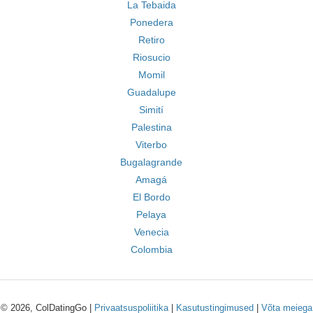
La Tebaida
Ponedera
Retiro
Riosucio
Momil
Guadalupe
Simití
Palestina
Viterbo
Bugalagrande
Amagá
El Bordo
Pelaya
Venecia
Colombia
© 2026, ColDatingGo |
Privaatsuspoliitika
|
Kasutustingimused
|
Võta meiega