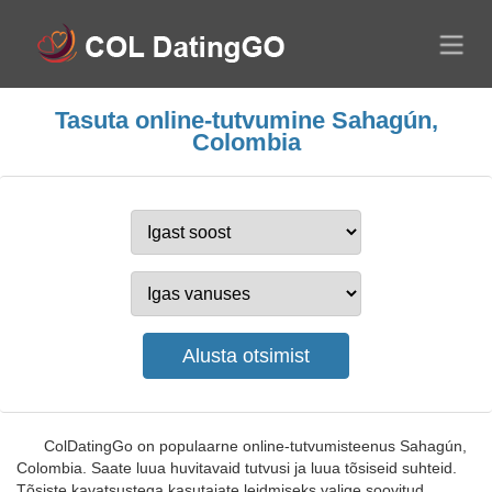
Tasuta online-tutvumine Sahagún,
Colombia
ColDatingGo on populaarne online-tutvumisteenus Sahagún,
Colombia. Saate luua huvitavaid tutvusi ja luua tõsiseid suhteid.
Tõsiste kavatsustega kasutajate leidmiseks valige soovitud