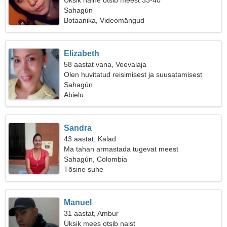
Üksik naine otsib meest 33-40
Sahagún
Botaanika, Videomängud
Elizabeth
58 aastat vana, Veevalaja
Olen huvitatud reisimisest ja suusatamisest
Sahagún
Abielu
Sandra
43 aastat, Kalad
Ma tahan armastada tugevat meest
Sahagún, Colombia
Tõsine suhe
Manuel
31 aastat, Ambur
Üksik mees otsib naist