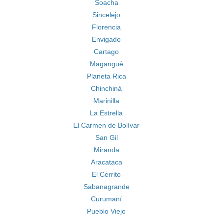
Soacha
Sincelejo
Florencia
Envigado
Cartago
Magangué
Planeta Rica
Chinchiná
Marinilla
La Estrella
El Carmen de Bolívar
San Gil
Miranda
Aracataca
El Cerrito
Sabanagrande
Curumaní
Pueblo Viejo