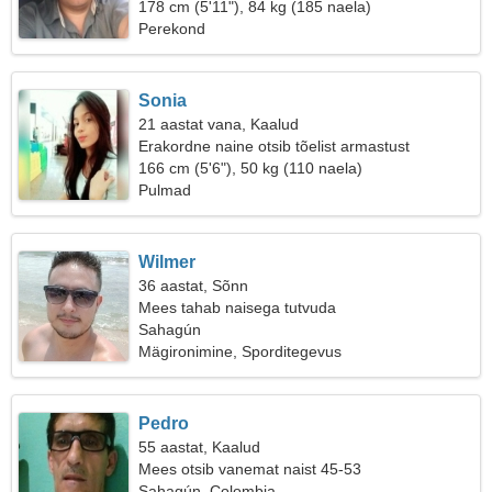
178 cm (5'11"), 84 kg (185 naela)
Perekond
Sonia
21 aastat vana, Kaalud
Erakordne naine otsib tõelist armastust
166 cm (5'6"), 50 kg (110 naela)
Pulmad
Wilmer
36 aastat, Sõnn
Mees tahab naisega tutvuda
Sahagún
Mägironimine, Sporditegevus
Pedro
55 aastat, Kaalud
Mees otsib vanemat naist 45-53
Sahagún, Colombia