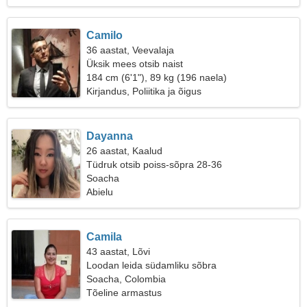
Camilo
36 aastat, Veevalaja
Üksik mees otsib naist
184 cm (6'1"), 89 kg (196 naela)
Kirjandus, Poliitika ja õigus
Dayanna
26 aastat, Kaalud
Tüdruk otsib poiss-sõpra 28-36
Soacha
Abielu
Camila
43 aastat, Lõvi
Loodan leida südamliku sõbra
Soacha, Colombia
Tõeline armastus