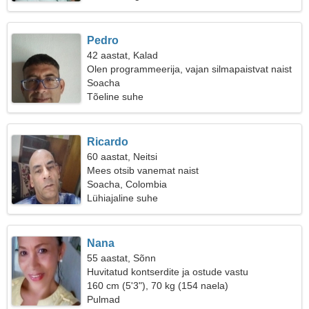
Pedro
42 aastat, Kalad
Olen programmeerija, vajan silmapaistvat naist
Soacha
Tõeline suhe
Ricardo
60 aastat, Neitsi
Mees otsib vanemat naist
Soacha, Colombia
Lühiajaline suhe
Nana
55 aastat, Sõnn
Huvitatud kontserdite ja ostude vastu
160 cm (5'3"), 70 kg (154 naela)
Pulmad