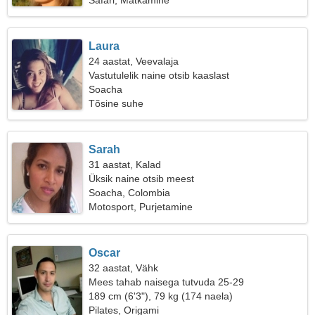
Safari, Matkamine
Laura
24 aastat, Veevalaja
Vastutulelik naine otsib kaaslast
Soacha
Tõsine suhe
Sarah
31 aastat, Kalad
Üksik naine otsib meest
Soacha, Colombia
Motosport, Purjetamine
Oscar
32 aastat, Vähk
Mees tahab naisega tutvuda 25-29
189 cm (6'3"), 79 kg (174 naela)
Pilates, Origami