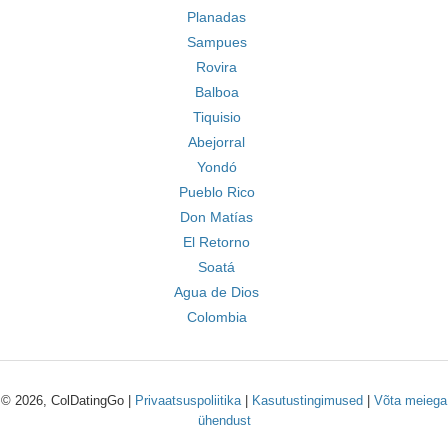
Planadas
Sampues
Rovira
Balboa
Tiquisio
Abejorral
Yondó
Pueblo Rico
Don Matías
El Retorno
Soatá
Agua de Dios
Colombia
© 2026, ColDatingGo |
Privaatsuspoliitika
|
Kasutustingimused
|
Võta meiega
ühendust