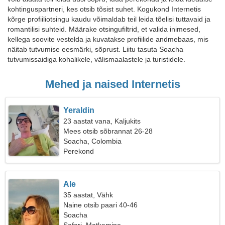
kohtinguspartneri, kes otsib tõsist suhet. Kogukond Internetis
kõrge profiiliotsingu kaudu võimaldab teil leida tõelisi tuttavaid ja
romantilisi suhteid. Määrake otsingufiltrid, et valida inimesed,
kellega soovite vestelda ja kuvatakse profiilide andmebaas, mis
näitab tutvumise eesmärki, sõprust. Liitu tasuta Soacha
tutvumissaidiga kohalikele, välismaalastele ja turistidele.
Mehed ja naised Internetis
Yeraldin
23 aastat vana, Kaljukits
Mees otsib sõbrannat 26-28
Soacha, Colombia
Perekond
Ale
35 aastat, Vähk
Naine otsib paari 40-46
Soacha