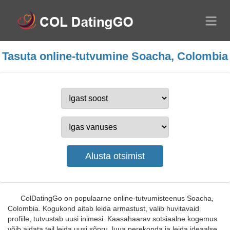
Tasuta online-tutvumine Soacha, Colombia
ColDatingGo on populaarne online-tutvumisteenus Soacha,
Colombia. Kogukond aitab leida armastust, valib huvitavaid
profiile, tutvustab uusi inimesi. Kaasahaarav sotsiaalne kogemus
võib aidata teil leida uusi sõpru, luua perekonda ja leida ideaalse