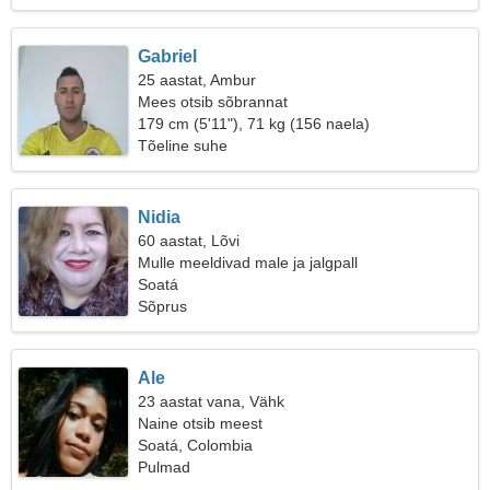
Gabriel
25 aastat, Ambur
Mees otsib sõbrannat
179 cm (5'11"), 71 kg (156 naela)
Tõeline suhe
Nidia
60 aastat, Lõvi
Mulle meeldivad male ja jalgpall
Soatá
Sõprus
Ale
23 aastat vana, Vähk
Naine otsib meest
Soatá, Colombia
Pulmad