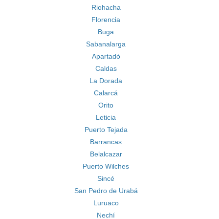
Riohacha
Florencia
Buga
Sabanalarga
Apartadó
Caldas
La Dorada
Calarcá
Orito
Leticia
Puerto Tejada
Barrancas
Belalcazar
Puerto Wilches
Sincé
San Pedro de Urabá
Luruaco
Nechí