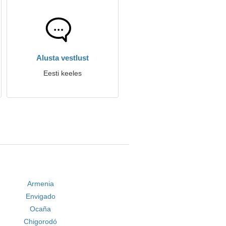
Alusta vestlust
Eesti keeles
Armenia
Envigado
Ocaña
Chigorodó