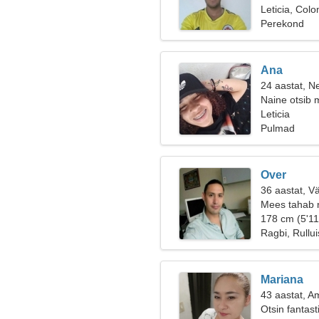
Leticia, Col
Perekond
Ana
24 aastat, Ne
Naine otsib 
Leticia
Pulmad
Over
36 aastat, V
Mees tahab 
178 cm (5'11
Ragbi, Rullu
Mariana
43 aastat, A
Otsin fantast