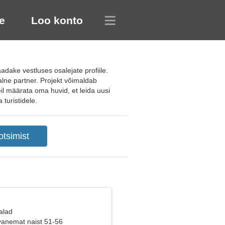
e
Loo konto
dake vestluses osalejate profiile.
alne partner. Projekt võimaldab
eil määrata oma huvid, et leida uusi
 turistidele.
alad
vanemat naist 51-56