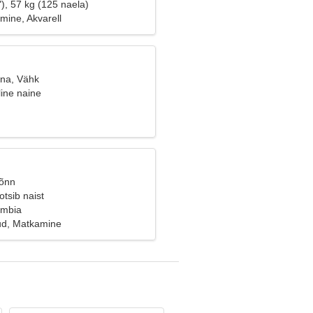
), 57 kg (125 naela)
mine, Akvarell
ana, Vähk
ine naine
Sõnn
tsib naist
ombia
d, Matkamine