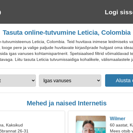
Logi siss
Tasuta online-tutvumine Leticia, Colombia
tutvumisteenus Leticia, Colombia. Teid huvitava inimese leidmiseks vaa
 looge pere ja valige paljude huvitavate kirjasõprade hulgast oma idea
tsida igas vanuses kohtamispartnerit. Spetsiaalsed filtrid võimaldavad t
avaga. Liitu tasuta Leticia tutvumissaidiga kohalikele, välismaalastele ja
Mehed ja naised Internetis
Wilmer
na, Kaksikud
60 aastat, K
sõbrannat 26-31
Mees otsib 