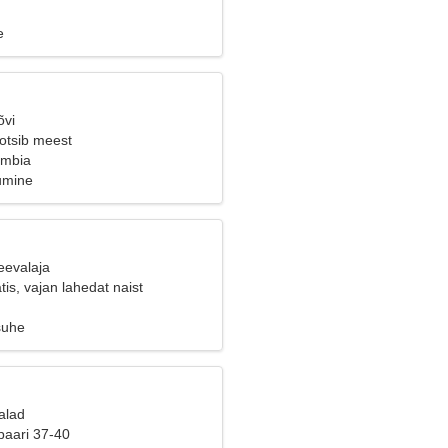
e
õvi
 otsib meest
ombia
jumine
eevalaja
is, vajan lahedat naist
suhe
alad
paari 37-40