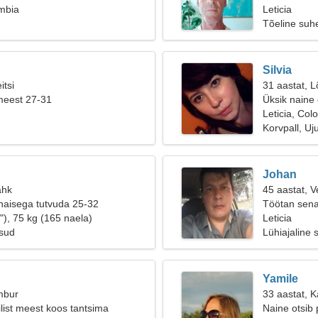
ombia
Leticia
Tõeline suh
Silvia
itsi
31 aastat, L
meest 27-31
Üksik naine
Leticia, Col
Korvpall, U
Johan
ähk
45 aastat, V
naisega tutvuda 25-32
Töötan senat
"), 75 kg (165 naela)
Leticia
isud
Lühiajaline 
Yamile
mbur
33 aastat, K
ilist meest koos tantsima
Naine otsib 