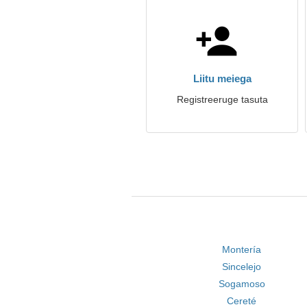
Liitu meiega
Registreeruge tasuta
Montería
Sincelejo
Sogamoso
Cereté