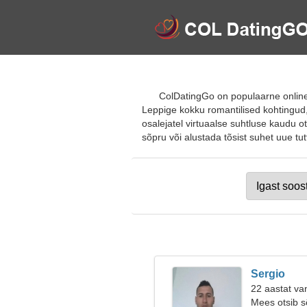
ColDatingGo on populaarne online-
Leppige kokku romantilised kohtingud,
osalejatel virtuaalse suhtluse kaudu o
sõpru või alustada tõsist suhet uue tutt
Sergio
22 aastat va
Mees otsib 