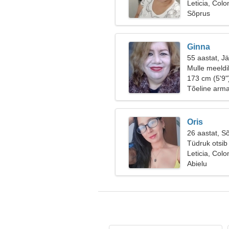
Leticia, Col
Sõprus
Ginna
55 aastat, J
Mulle meeldi
173 cm (5'9"
Tõeline arm
Oris
26 aastat, S
Tüdruk otsib
Leticia, Col
Abielu