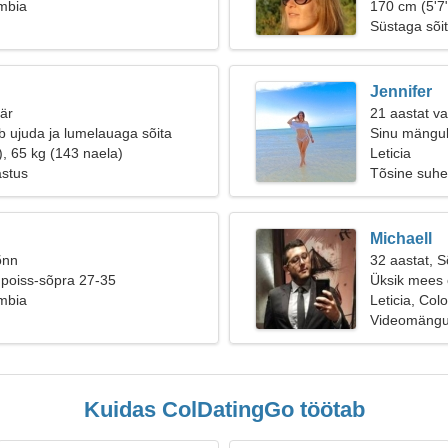
ombia
170 cm (5'7"
Süstaga sõit
Jennifer
äär
21 aastat v
b ujuda ja lumelauaga sõita
Sinu mängul
), 65 kg (143 naela)
Leticia
astus
Tõsine suhe
Michaell
õnn
32 aastat, 
 poiss-sõpra 27-35
Üksik mees o
ombia
Leticia, Col
Videomängu
Kuidas ColDatingGo töötab