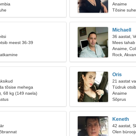
ombia
Anaime
suhe
Tõsine suhe
Michaell
itsi
36 aastat, V
otsib meest 36-39
Mees tahab 
Anaime, Co
Matkamine
Rock, Akvare
Oris
aksikud
21 aastat va
da tõsise mehega
Tüdruk otsi
), 68 kg (149 naela)
Anaime
astus
Sõprus
Keneth
äär
42 aastat, S
sõbrannat
Olen bürooju