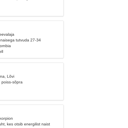
eevalaja
naisega tutvuda 27-34
lombia
ll
na, Lõvi
b poiss-sõpra
korpion
ht, kes otsib energilist naist