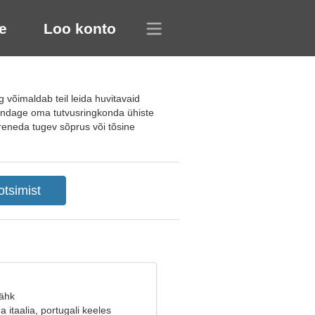
e
Loo konto
võimaldab teil leida huvitavaid
aiendage oma tutvusringkonda ühiste
 areneda tugev sõprus või tõsine
Vähk
 itaalia, portugali keeles