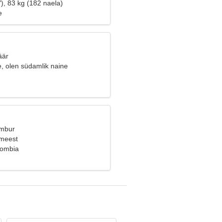
), 83 kg (182 naela)
e
äär
e, olen südamlik naine
Ambur
 meest
lombia