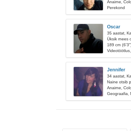
Anaime, Col
Perekond
Oscar
35 aastat, K
Üksik mees o
189 cm (6'3"
Videotöötlus
Jennifer
34 aastat, K
Naine otsib 
Anaime, Col
Geograafia, 