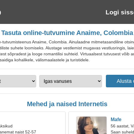
Logi siss
Tasuta online-tutvumine Anaime, Colombia
tutvumisteenus Anaime, Colombia. Ainulaadne mitmetasandiline otsing 
tiliste suhete loomiseks. Alustage vestlemist mugavas vestlusringis, l
utest sõpradest ja looge romantilisi suhteid. Virtuaalsest tutvusest võib
idiga kohalikele, välismaalastele ja turistidele.
Mehed ja naised Internetis
Mafe
aksikud
56 aastat, 
anemat naist 52-57
Saan suhelda