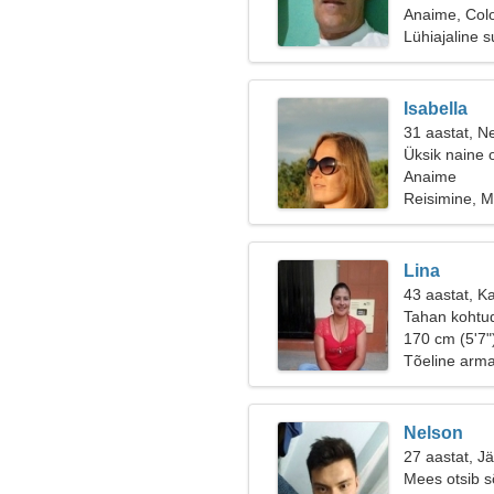
Anaime, Col
Lühiajaline 
Isabella
31 aastat, Ne
Üksik naine 
Anaime
Reisimine, 
Lina
43 aastat, K
Tahan kohtu
170 cm (5'7"
Tõeline arm
Nelson
27 aastat, J
Mees otsib 