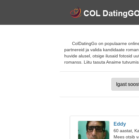
ColDatingGo on populaarne online-
partnereid ja valida kandidaate roman
huvide alusel, otsige ilusaid fotosid u
romanss. Liitu tasuta Anaime tutvumissa
Eddy
60 aastat, K
Mees otsib v