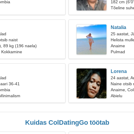
ombia
182 cm (6'0"
Tõeline suh
Natalia
alad
25 aastat, J
tsib naist
Helista mull
), 89 kg (196 naela)
Anaime
, Kokkamine
Pulmad
Lorena
alad
24 aastat, 
paari 36-41
Naine otsib
ombia
Anaime, Co
Minimalism
Abielu
Kuidas ColDatingGo töötab