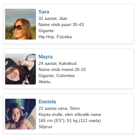
Sara
32 aastat, Jäär
Naine otsib paari 35-43
Gigante
Hip Hop, Füüsika
Mayra
24 aastat, Kaksikud
Naine otsib meest 26-32
Gigante, Colombia
Abielu
Daniela
22 aastat vana, Sõnn
Kirjuta mulle, olen sõbralik naine
165 cm (5'5"), 51 kg (112 naela)
Sõprus