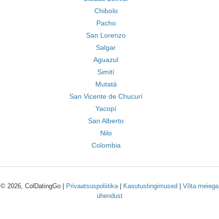
Chibolo
Pacho
San Lorenzo
Salgar
Aguazul
Simití
Mutatá
San Vicente de Chucurí
Yacopí
San Alberto
Nilo
Colombia
© 2026, ColDatingGo |
Privaatsuspoliitika
|
Kasutustingimused
|
Võta meiega
ühendust