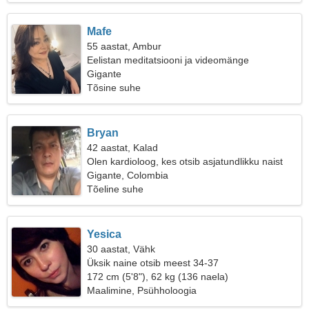
Mafe
55 aastat, Ambur
Eelistan meditatsiooni ja videomänge
Gigante
Tõsine suhe
Bryan
42 aastat, Kalad
Olen kardioloog, kes otsib asjatundlikku naist
Gigante, Colombia
Tõeline suhe
Yesica
30 aastat, Vähk
Üksik naine otsib meest 34-37
172 cm (5'8"), 62 kg (136 naela)
Maalimine, Psühholoogia