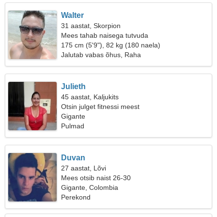
Walter
31 aastat, Skorpion
Mees tahab naisega tutvuda
175 cm (5'9"), 82 kg (180 naela)
Jalutab vabas õhus, Raha
Julieth
45 aastat, Kaljukits
Otsin julget fitnessi meest
Gigante
Pulmad
Duvan
27 aastat, Lõvi
Mees otsib naist 26-30
Gigante, Colombia
Perekond