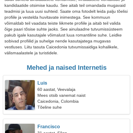
kandidaatide otsimise kaudu. See aitab teil omandada mugavaid
teadmisi ja luua uusi suhteid. Saate oma fotodelt leida palju tõelisi
profiile ja vestelda huvitavate inimestega. See kommuun
võimaldab teil vaadata teiste liikmete profiile ja aitab teil valida
õige paari tõsise suhte jaoks. See ainulaadne tutvumissüsteem
pakub igale kasutajale võimalust luua romantiline suhe. Leidke
sobivad profiilid ja suhelge nende kasutajatega mugavas
vestluses. Liitu tasuta Caicedonia tutvumissaidiga kohalikele,
välismaalastele ja turistidele.
Mehed ja naised Internetis
Luis
60 aastat, Veevalaja
Mees otsib vanemat naist
Caicedonia, Colombia
Tõeline suhe
Francisco