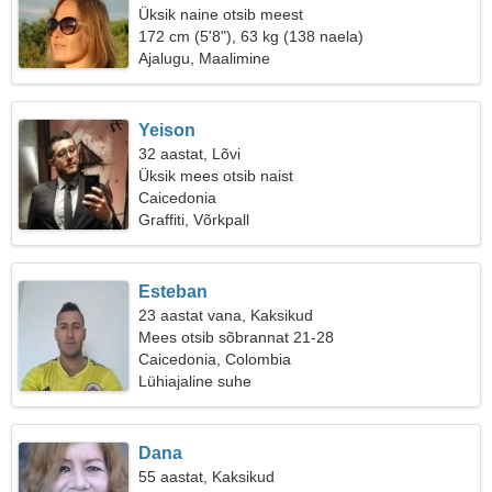
Üksik naine otsib meest
172 cm (5'8"), 63 kg (138 naela)
Ajalugu, Maalimine
Yeison
32 aastat, Lõvi
Üksik mees otsib naist
Caicedonia
Graffiti, Võrkpall
Esteban
23 aastat vana, Kaksikud
Mees otsib sõbrannat 21-28
Caicedonia, Colombia
Lühiajaline suhe
Dana
55 aastat, Kaksikud