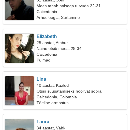
31 aastat, Sõnn
Mees tahab naisega tutvuda 22-31
Caicedonia
Arheoloogia, Surfamine
Elizabeth
25 aastat, Ambur
Naine otsib meest 28-34
Caicedonia
Pulmad
Lina
40 aastat, Kaalud
Otsin suusatamiseks hoolivat sõpra
Caicedonia, Colombia
Tõeline armastus
Laura
34 aastat, Vähk