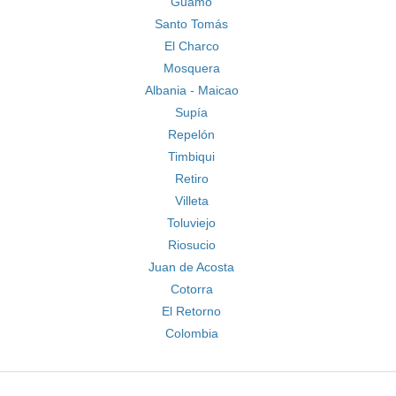
Guamo
Santo Tomás
El Charco
Mosquera
Albania - Maicao
Supía
Repelón
Timbiqui
Retiro
Villeta
Toluviejo
Riosucio
Juan de Acosta
Cotorra
El Retorno
Colombia