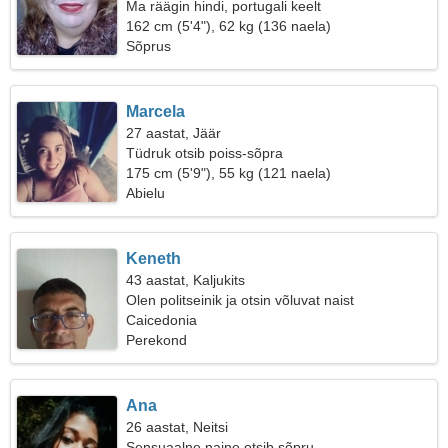
Ma räägin hindi, portugali keelt
162 cm (5'4"), 62 kg (136 naela)
Sõprus
Marcela
27 aastat, Jäär
Tüdruk otsib poiss-sõpra
175 cm (5'9"), 55 kg (121 naela)
Abielu
Keneth
43 aastat, Kaljukits
Olen politseinik ja otsin võluvat naist
Caicedonia
Perekond
Ana
26 aastat, Neitsi
Sensuaalne naine otsib sõpru