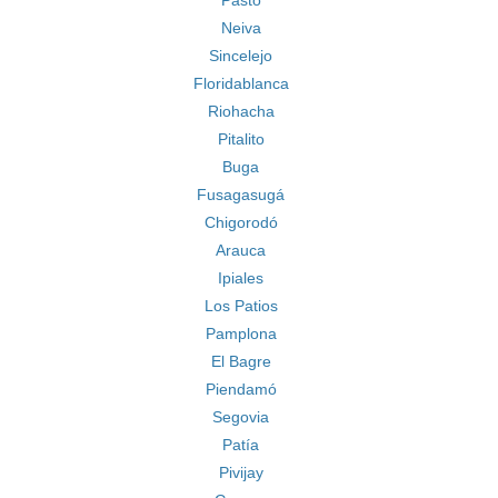
Pasto
Neiva
Sincelejo
Floridablanca
Riohacha
Pitalito
Buga
Fusagasugá
Chigorodó
Arauca
Ipiales
Los Patios
Pamplona
El Bagre
Piendamó
Segovia
Patía
Pivijay