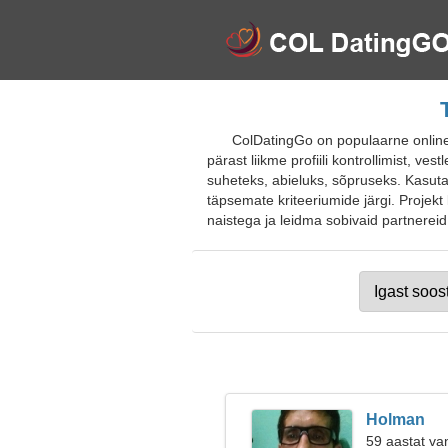
ColDatingGo on populaarne online
pärast liikme profiili kontrollimist, ve
suheteks, abieluks, sõpruseks. Kasuta
täpsemate kriteeriumide järgi. Projekt
naistega ja leidma sobivaid partnereid.
Holman
59 aastat va