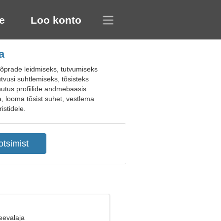
e
Loo konto
a
õprade leidmiseks, tutvumiseks
tutvusi suhtlemiseks, tõsisteks
hutus profiilide andmebaasis
a, looma tõsist suhet, vestlema
istidele.
eevalaja