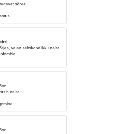
 tugevat sõpra
astus
itsi
õrjes, vajan seltskondlikku naist
Colombia
Sõnn
tsib naist
ugemine
Sõnn