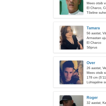
Mees otsib v
El Charco, 
Tõeline suhe
Tamara
56 aastat, V
Armastan ujum
El Charco
Sõprus
Over
26 aastat, V
Mees otsib 
178 cm (5'11
Lühiajaline 
Roger
32 aastat, K