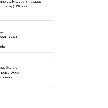
ine otsib kedagi sinusugust
), 49 kg (108 naela)
äär
paari 35-40
emia
ana, Skorpion
b poiss-sõpra
Colombia