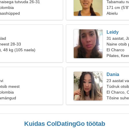
naisega tutvuda 26-31
Tabamatu na
Colombia
171 cm (5'8"
Baashüpped
Abielu
Leidy
alad
31 aastat, J
meest 28-33
Naine otsib 
), 48 kg (105 naela)
El Charco
Pilates, Ke
Dania
vi
23 aastat v
otsib meest
Tüdruk otsi
Colombia
El Charco, 
uamängud
Tõsine suhe
Kuidas ColDatingGo töötab