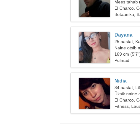
Mees tahab 
El Charco, 
Botaanika, 
Dayana
25 aastat, K
Naine otsib 
169 cm (5'7"
Pulmad
Nidia
34 aastat, Lõ
Üksik naine 
El Charco, 
Fitness, La