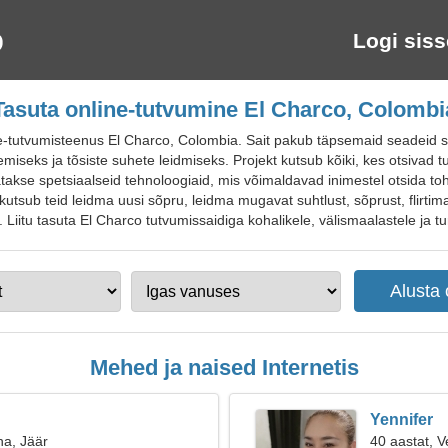
Logi siss
Tasuta online-tutvumine El Charco, Colombi
-tutvumisteenus El Charco, Colombia. Sait pakub täpsemaid seadeid s
stlemiseks ja tõsiste suhete leidmiseks. Projekt kutsub kõiki, kes otsivad 
takse spetsiaalseid tehnoloogiaid, mis võimaldavad inimestel otsida to
 kutsub teid leidma uusi sõpru, leidma mugavat suhtlust, sõprust, flirtim
 Liitu tasuta El Charco tutvumissaidiga kohalikele, välismaalastele ja tur
Mehed ja naised Internetis
Yennifer
na, Jäär
40 aastat, V