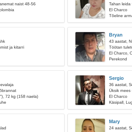
anemat naist 48-56
Tahan leida
Colombia
El Charco
Tõeline arm
Bryan
ähk
43 aastat, Ne
ist ja kitarri
Töötan tulet
El Charco, 
Perekond
Sergio
eevalaja
36 aastat, 
sõbrannat
Üksik mees o
"), 72 kg (158 naela)
El Charco
suhe
Käsipall, L
Mary
alad
24 aastat, 