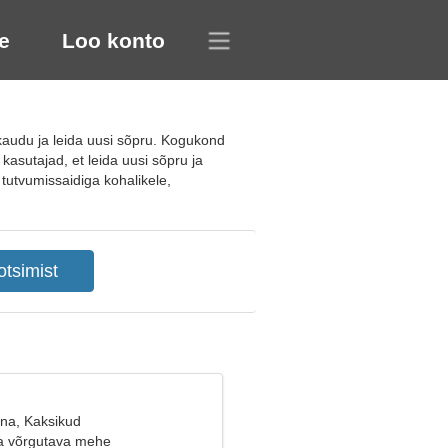
e
Loo konto
audu ja leida uusi sõpru. Kogukond
kasutajad, et leida uusi sõpru ja
 tutvumissaidiga kohalikele,
ana, Kaksikud
a võrgutava mehe