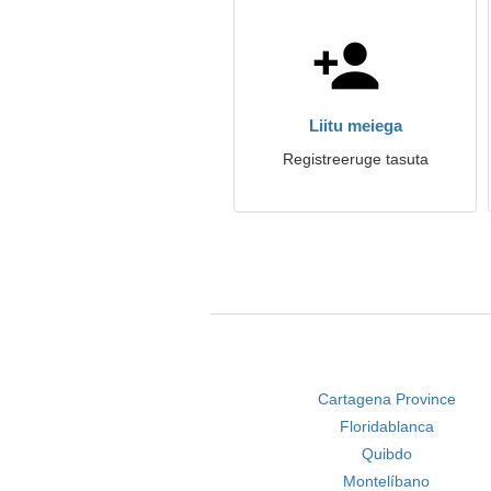
Liitu meiega
Registreeruge tasuta
Cartagena Province
Floridablanca
Quibdo
Montelíbano