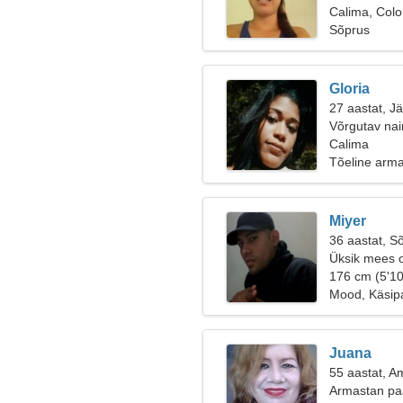
Calima, Col
Sõprus
Gloria
27 aastat, J
Võrgutav nai
Calima
Tõeline arm
Miyer
36 aastat, S
Üksik mees o
176 cm (5'10
Mood, Käsipa
Juana
55 aastat, A
Armastan paa