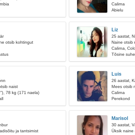
ombia
Calima
Abielu
Liz
äär
25 aastat, Ne
ne otsib kohtingut
Naine otsib
Calima, Col
astus
Tõsine suhe
Luis
õnn
26 aastat, 
tsib naist
Mees otsib 
"), 78 kg (171 naela)
Calima
ll
Perekond
Marisol
mbur
30 aastat, 
disõitu ja tantsimist
Üksik naine