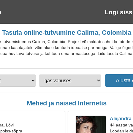
Logi siss
Tasuta online-tutvumine Calima, Colombia
-tutvumisteenus Calima, Colombia. Projekt võimaldab suhelda fotode k
annab kasutajatele võimaluse kohtuda ideaalse partneriga. Valige õiged 
e luua huvitava tutvuse ja kohtuda oma armastusega. Liitu tasuta Calima
Mehed ja naised Internetis
Alejandra
na, Lõvi
44 aastat v
 poiss-sõpra
Loodan leid