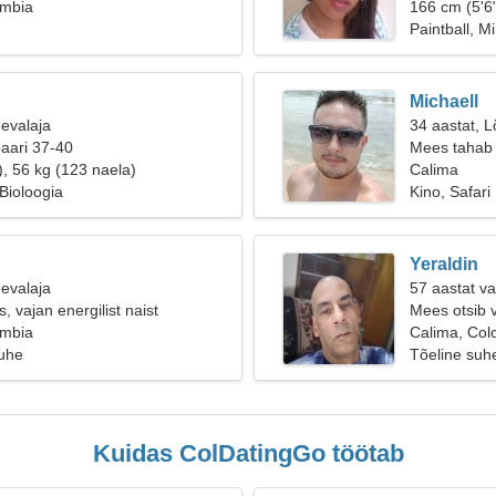
ombia
166 cm (5'6"
Paintball, M
Michaell
eevalaja
34 aastat, L
paari 37-40
Mees tahab 
), 56 kg (123 naela)
Calima
Bioloogia
Kino, Safari
Yeraldin
eevalaja
57 aastat va
s, vajan energilist naist
Mees otsib 
ombia
Calima, Col
suhe
Tõeline suh
Kuidas ColDatingGo töötab