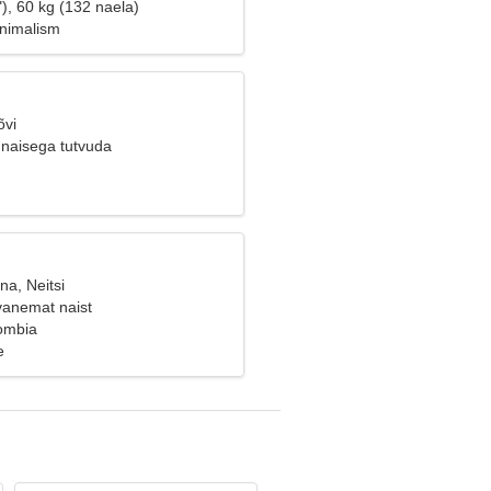
), 60 kg (132 naela)
inimalism
õvi
naisega tutvuda
na, Neitsi
vanemat naist
ombia
e