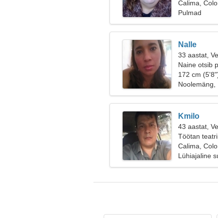
Calima, Col
Pulmad
Nalle
33 aastat, V
Naine otsib 
172 cm (5'8"
Noolemäng, 
Kmilo
43 aastat, V
Töötan teatri
Calima, Col
Lühiajaline 