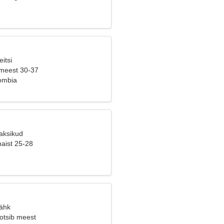
itsi
 meest 30-37
ombia
Kaksikud
naist 25-28
Vähk
 otsib meest