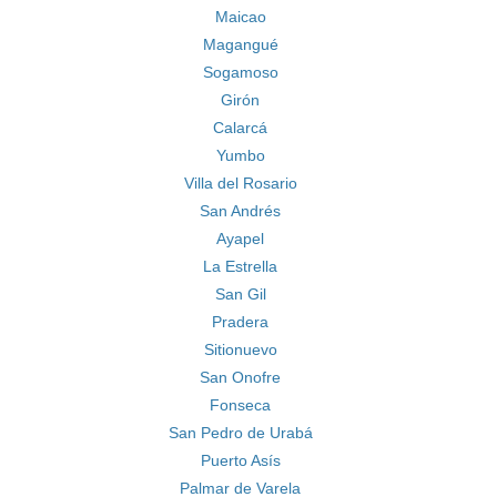
Maicao
Magangué
Sogamoso
Girón
Calarcá
Yumbo
Villa del Rosario
San Andrés
Ayapel
La Estrella
San Gil
Pradera
Sitionuevo
San Onofre
Fonseca
San Pedro de Urabá
Puerto Asís
Palmar de Varela