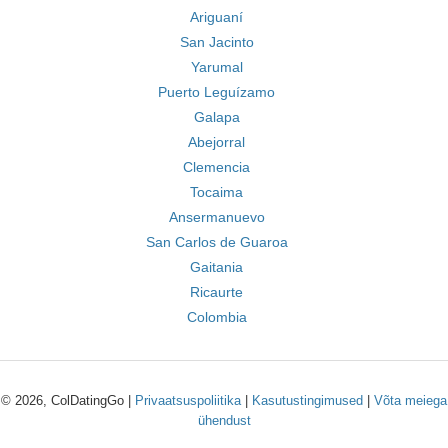
Ariguaní
San Jacinto
Yarumal
Puerto Leguízamo
Galapa
Abejorral
Clemencia
Tocaima
Ansermanuevo
San Carlos de Guaroa
Gaitania
Ricaurte
Colombia
© 2026, ColDatingGo |
Privaatsuspoliitika
|
Kasutustingimused
|
Võta meiega
ühendust