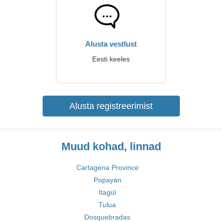
Alusta vestlust
Eesti keeles
Alusta registreerimist
Muud kohad, linnad
Cartagena Province
Popayán
Itagüí
Tulua
Dosquebradas