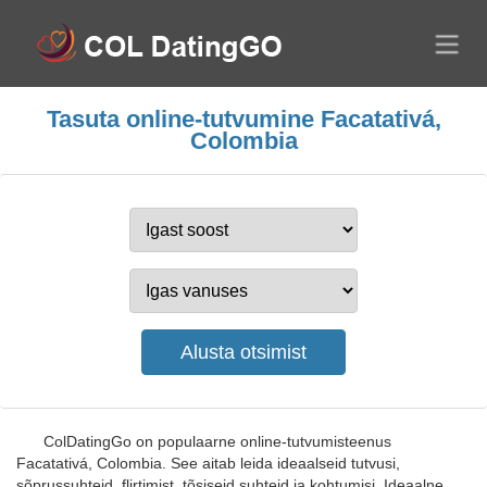
Tasuta online-tutvumine Facatativá,
Colombia
ColDatingGo on populaarne online-tutvumisteenus
Facatativá, Colombia. See aitab leida ideaalseid tutvusi,
sõprussuhteid, flirtimist, tõsiseid suhteid ja kohtumisi. Ideaalne