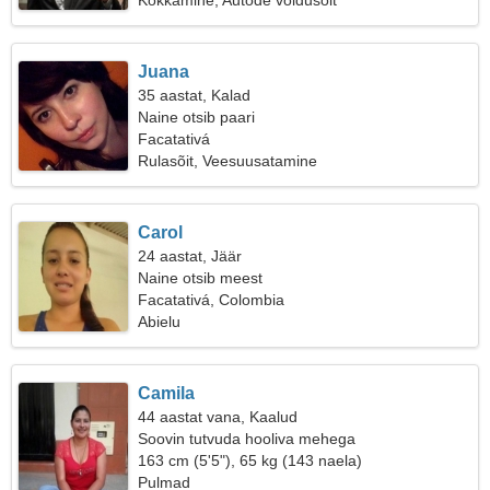
Kokkamine, Autode võidusõit
Juana
35 aastat, Kalad
Naine otsib paari
Facatativá
Rulasõit, Veesuusatamine
Carol
24 aastat, Jäär
Naine otsib meest
Facatativá, Colombia
Abielu
Camila
44 aastat vana, Kaalud
Soovin tutvuda hooliva mehega
163 cm (5'5"), 65 kg (143 naela)
Pulmad