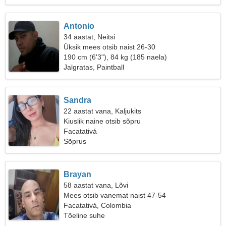
Antonio
34 aastat, Neitsi
Üksik mees otsib naist 26-30
190 cm (6'3"), 84 kg (185 naela)
Jalgratas, Paintball
Sandra
22 aastat vana, Kaljukits
Kiuslik naine otsib sõpru
Facatativá
Sõprus
Brayan
58 aastat vana, Lõvi
Mees otsib vanemat naist 47-54
Facatativá, Colombia
Tõeline suhe