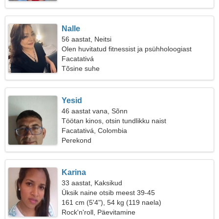
Nalle
56 aastat, Neitsi
Olen huvitatud fitnessist ja psühholoogiast
Facatativá
Tõsine suhe
Yesid
46 aastat vana, Sõnn
Töötan kinos, otsin tundlikku naist
Facatativá, Colombia
Perekond
Karina
33 aastat, Kaksikud
Üksik naine otsib meest 39-45
161 cm (5'4"), 54 kg (119 naela)
Rock'n'roll, Päevitamine