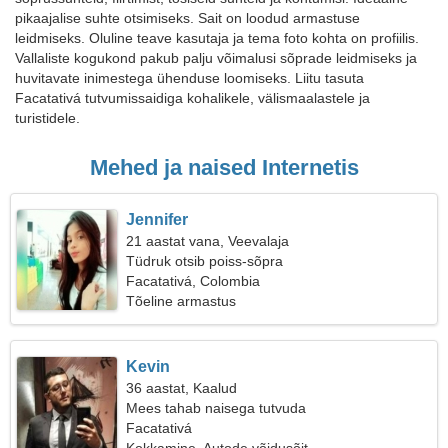
pikaajalise suhte otsimiseks. Sait on loodud armastuse
leidmiseks. Oluline teave kasutaja ja tema foto kohta on profiilis.
Vallaliste kogukond pakub palju võimalusi sõprade leidmiseks ja
huvitavate inimestega ühenduse loomiseks. Liitu tasuta
Facatativá tutvumissaidiga kohalikele, välismaalastele ja
turistidele.
Mehed ja naised Internetis
Jennifer
21 aastat vana, Veevalaja
Tüdruk otsib poiss-sõpra
Facatativá, Colombia
Tõeline armastus
Kevin
36 aastat, Kaalud
Mees tahab naisega tutvuda
Facatativá