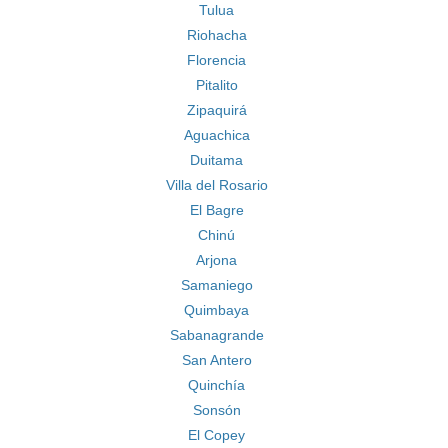
Tulua
Riohacha
Florencia
Pitalito
Zipaquirá
Aguachica
Duitama
Villa del Rosario
El Bagre
Chinú
Arjona
Samaniego
Quimbaya
Sabanagrande
San Antero
Quinchía
Sonsón
El Copey