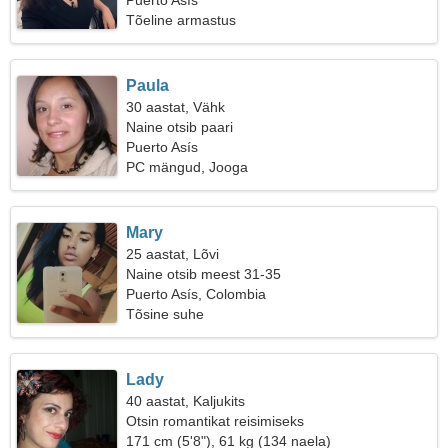
Puerto Asís
Tõeline armastus
Paula
30 aastat, Vähk
Naine otsib paari
Puerto Asís
PC mängud, Jooga
Mary
25 aastat, Lõvi
Naine otsib meest 31-35
Puerto Asís, Colombia
Tõsine suhe
Lady
40 aastat, Kaljukits
Otsin romantikat reisimiseks
171 cm (5'8"), 61 kg (134 naela)