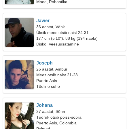
Mood, Robootika
Javier
36 aastat, Vähk
Üksik mees otsib naist 24-31
177 cm (5'10"), 88 kg (194 naela)
Disko, Veesuusatamine
Joseph
26 aastat, Ambur
Mees otsib naist 21-28
Puerto Asís
Tõeline suhe
Johana
27 aastat, Sõnn
Tüdruk otsib poiss-sõpra
Puerto Asís, Colombia
Pulmad