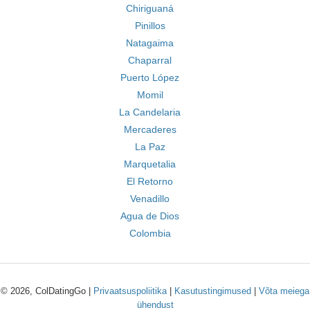
Chiriguaná
Pinillos
Natagaima
Chaparral
Puerto López
Momil
La Candelaria
Mercaderes
La Paz
Marquetalia
El Retorno
Venadillo
Agua de Dios
Colombia
© 2026, ColDatingGo |
Privaatsuspoliitika
|
Kasutustingimused
|
Võta meiega
ühendust