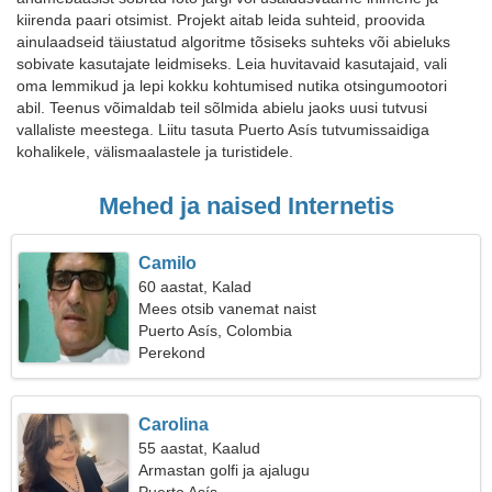
kiirenda paari otsimist. Projekt aitab leida suhteid, proovida
ainulaadseid täiustatud algoritme tõsiseks suhteks või abieluks
sobivate kasutajate leidmiseks. Leia huvitavaid kasutajaid, vali
oma lemmikud ja lepi kokku kohtumised nutika otsingumootori
abil. Teenus võimaldab teil sõlmida abielu jaoks uusi tutvusi
vallaliste meestega. Liitu tasuta Puerto Asís tutvumissaidiga
kohalikele, välismaalastele ja turistidele.
Mehed ja naised Internetis
Camilo
60 aastat, Kalad
Mees otsib vanemat naist
Puerto Asís, Colombia
Perekond
Carolina
55 aastat, Kaalud
Armastan golfi ja ajalugu