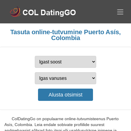
Tasuta online-tutvumine Puerto Asís,
Colombia
ColDatingGo on populaarne online-tutvumisteenus Puerto
Asís, Colombia. Leia endale sobivate profiilide suurest
andmebaasist sõbrad foto järgi või usaldusväärne inimene ja