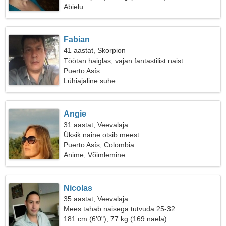
Abielu
Fabian
41 aastat, Skorpion
Töötan haiglas, vajan fantastilist naist
Puerto Asís
Lühiajaline suhe
Angie
31 aastat, Veevalaja
Üksik naine otsib meest
Puerto Asís, Colombia
Anime, Võimlemine
Nicolas
35 aastat, Veevalaja
Mees tahab naisega tutvuda 25-32
181 cm (6'0"), 77 kg (169 naela)