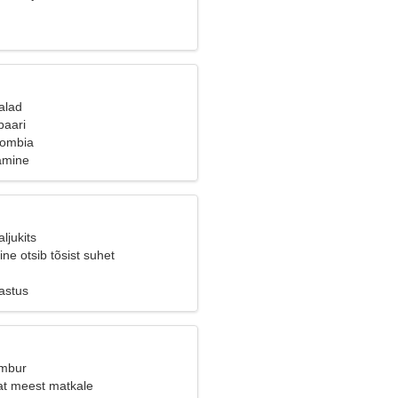
alad
paari
lombia
amine
ljukits
ine otsib tõsist suhet
astus
Ambur
vat meest matkale