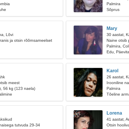
ombia
Palmira
suhe
Sõprus
Mary
na, Lõvi
30 aastat, K
ranis ja otsin rõõmsameelset
Naine otsib 
Palmira, Co
Edu, Päevit
Karol
ähk
26 aastat, Ka
otsib meest
Irooniline na
), 56 kg (123 naela)
Palmira
alimine
Tõeline arm
Lorena
aksikud
41 aastat, 
naisega tutvuda 29-34
Otsin hooli