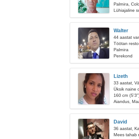
Palmira, Col
Lühiajaline 
Walter
44 aastat va
Töötan resto
naist
Palmira
Perekond
Lizeth
33 aastat, V
Üksik naine 
160 cm (5'3"
Aiandus, Ma
David
36 aastat, K
Mees tahab 