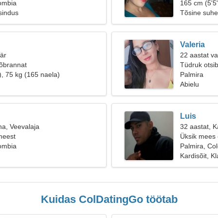
ombia
165 cm (5'5"
sindus
Tõsine suhe
Valeria
äär
22 aastat v
sõbrannat
Tüdruk otsi
), 75 kg (165 naela)
Palmira
Abielu
Luis
na, Veevalaja
32 aastat, Ka
meest
Üksik mees o
ombia
Palmira, Co
Kardisõit, K
Kuidas ColDatingGo töötab