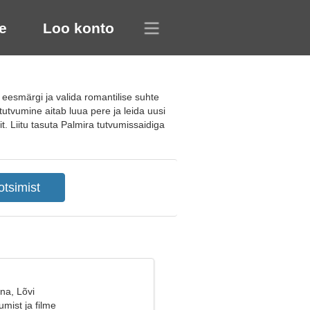
e
Loo konto
esmärgi ja valida romantilise suhte
 tutvumine aitab luua pere ja leida uusi
. Liitu tasuta Palmira tutvumissaidiga
na, Lõvi
mist ja filme