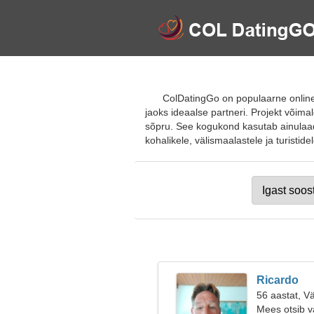
ColDatingGo on populaarne online
jaoks ideaalse partneri. Projekt võimal
sõpru. See kogukond kasutab ainulaads
kohalikele, välismaalastele ja turistidel
Ricardo
56 aastat, V
Mees otsib v