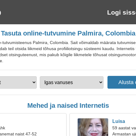
Logi siss
Tasuta online-tutvumine Palmira, Colombia
-tutvumisteenus Palmira, Colombia. Sait võimaldab määrata tutvumise e
dab teil otsida liikmeid tõhusa profiiliotsingu süsteemi kaudu. Internetis
et otsinguteenust, mis pakub kõigile liikmetele tõhusat otsingumootorit
e.
Mehed ja naised Internetis
Luisa
ähk
59 aastat va
anemat naist 47-52
Armastan uju