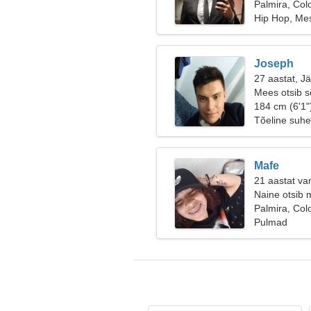
Palmira, Col
Hip Hop, Me
Joseph
27 aastat, J
Mees otsib 
184 cm (6'1"
Tõeline suhe
Mafe
21 aastat va
Naine otsib 
Palmira, Col
Pulmad