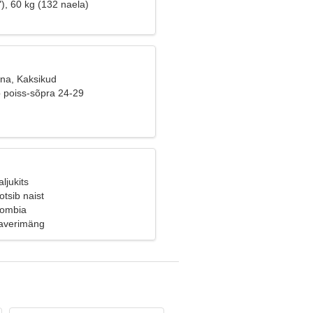
), 60 kg (132 naela)
ana, Kaksikud
b poiss-sõpra 24-29
ljukits
tsib naist
lombia
laverimäng