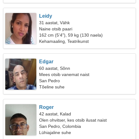
Leidy
31 aastat, Vähk
Naine otsib paari
162 cm (5'4"), 59 kg (130 naela)
Kehamaaling, Teatrikunst
Edgar
60 aastat, Sõnn
Mees otsib vanemat naist
San Pedro
Tõeline suhe
Roger
42 aastat, Kalad
Olen ohvitser, kes otsib ilusat naist
San Pedro, Colombia
Lühiajaline suhe