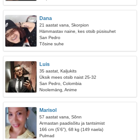
Dana
21 aastat vana, Skorpion
Hämmastav naine, kes otsib püsisuhet
San Pedro
Tõsine suhe
Luis
35 aastat, Kaljukits
Üksik mees otsib naist 25-32
San Pedro, Colombia
Noolemäng, Anime
Marisol
57 aastat vana, Sõnn
Armastan paadisõitu ja tantsimist
166 cm (5'6"), 68 kg (149 naela)
Pulmad