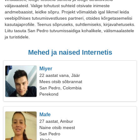
väljavaateid. Valige tohutust suhteid otsivate inimeste
andmebaasist, leidke sõpru. Projekt võimaldab igal liikmel leida
veebipõhises tutvumisvestluses partneri, otsides kõrgetasemelisi
kasutajaprofiile. Teenus sõpruseks, suhtlemiseks, kirjavahetuseks.
Liitu tasuta San Pedro tutvumissaidiga kohalikele, välismaalastele
ja turistidele.
Mehed ja naised Internetis
Miyer
22 aastat vana, Jäär
Mees otsib sõbrannat
San Pedro, Colombia
Perekond
Mafe
27 aastat, Ambur
Naine otsib meest
San Pedro