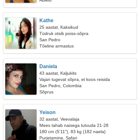
Abielu
Kathe
25 aastat, Kaksikud
Tüdruk otsib poiss-sõpra
San Pedro
Tõeline armastus
Daniela
43 aastat, Kaljukits
Vajan tugevat sõpra, et koos reisida
San Pedro, Colombia
Sõprus
Yeison
32 aastat, Veevalaja
Mees tahab naisega tutvuda 21-28
180 cm (5'11"), 83 kg (182 naela)
Purjetamine, Safari