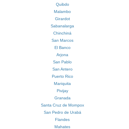
Quibdo
Malambo
Girardot
Sabanalarga
Chinchiná
San Marcos
El Banco
Arjona
San Pablo
San Antero
Puerto Rico
Mariquita
Pivijay
Granada
Santa Cruz de Mompox
San Pedro de Urabá
Flandes
Mahates