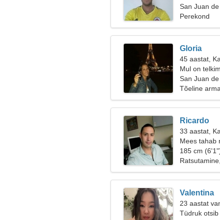
San Juan de
Perekond
Gloria
45 aastat, Ka
Mul on telki
San Juan de
Tõeline arm
Ricardo
33 aastat, K
Mees tahab 
185 cm (6'1"
Ratsutamine,
Valentina
23 aastat va
Tüdruk otsib