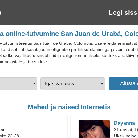
Logi siss
a online-tutvumine San Juan de Urabá, Co
tutvumisteenus San Juan de Urabá, Colombia. Saate leida armastust ja
nd sobitab kasutajad intelligentse profiili sobitamisega ja võimaldab te
eadke vajalikud otsingufiltrid ja valige romantiliseks suhteks atraktiivn
maalastele ja turistidele.
Mehed ja naised Internetis
Dayanna
õnn
31 aastat, L
aist 22-28
Üksik naine