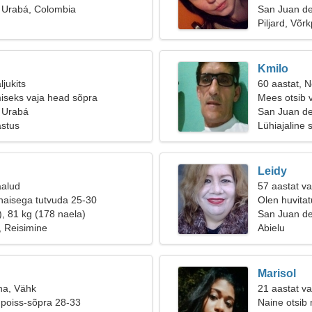
 Urabá, Colombia
San Juan d
Piljard, Võrk
Kmilo
ljukits
60 aastat, Ne
miseks vaja head sõpra
Mees otsib 
 Urabá
San Juan de
astus
Lühiajaline 
Leidy
aalud
57 aastat v
naisega tutvuda 25-30
Olen huvitat
), 81 kg (178 naela)
San Juan d
 Reisimine
Abielu
Marisol
na, Vähk
21 aastat v
 poiss-sõpra 28-33
Naine otsib