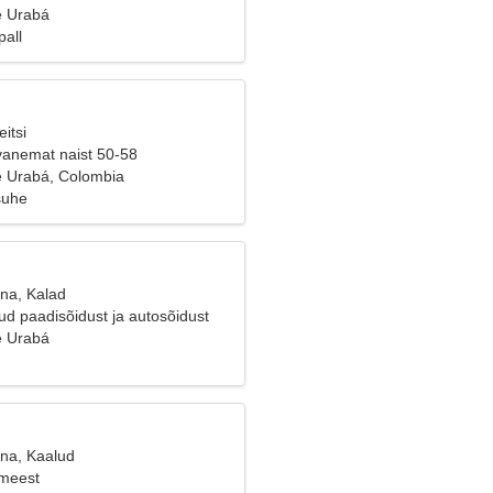
e Urabá
pall
itsi
vanemat naist 50-58
 Urabá, Colombia
suhe
ana, Kalad
ud paadisõidust ja autosõidust
e Urabá
ana, Kaalud
 meest