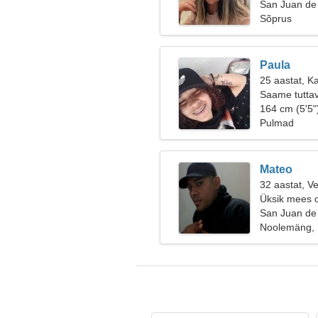
San Juan de
Sõprus
Paula
25 aastat, K
Saame tuttav
164 cm (5'5"
Pulmad
Mateo
32 aastat, V
Üksik mees o
San Juan de
Noolemäng,