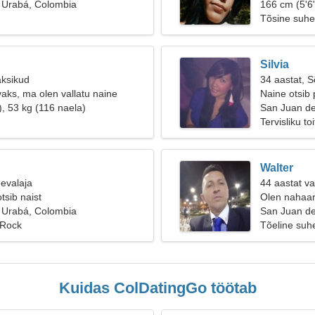
 Urabá, Colombia
166 cm (5'6"
Tõsine suhe
Silvia
aksikud
34 aastat, 
aks, ma olen vallatu naine
Naine otsib 
), 53 kg (116 naela)
San Juan d
Tervisliku t
Walter
eevalaja
44 aastat v
tsib naist
Olen nahaars
 Urabá, Colombia
San Juan de
 Rock
Tõeline suh
Kuidas ColDatingGo töötab