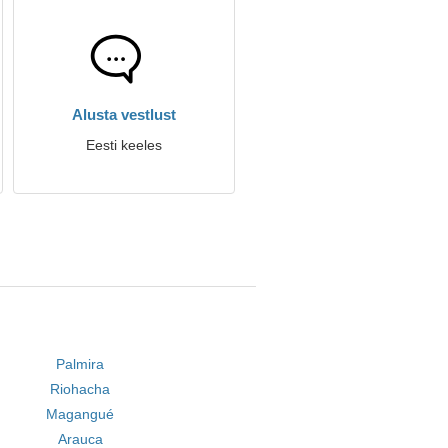
Alusta vestlust
Eesti keeles
Palmira
Riohacha
Magangué
Arauca