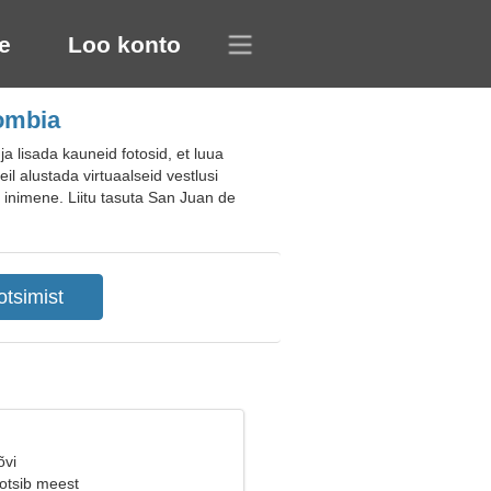
e
Loo konto
lombia
 lisada kauneid fotosid, et luua
il alustada virtuaalseid vestlusi
e inimene. Liitu tasuta San Juan de
õvi
 otsib meest