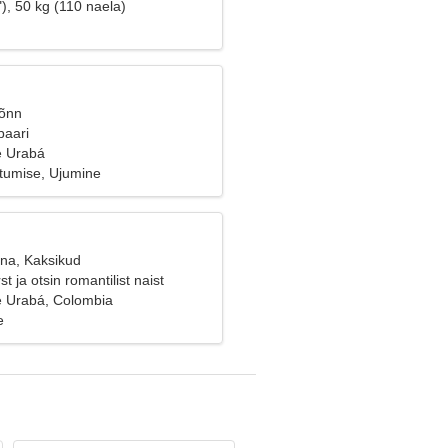
), 50 kg (110 naela)
Sõnn
paari
e Urabá
oitumise, Ujumine
ana, Kaksikud
t ja otsin romantilist naist
 Urabá, Colombia
e