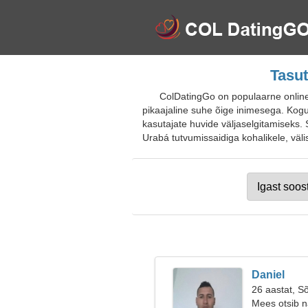
Tasut
ColDatingGo on populaarne online-
pikaajaline suhe õige inimesega. Koguko
kasutajate huvide väljaselgitamiseks. S
Urabá tutvumissaidiga kohalikele, välis
Daniel
26 aastat, S
Mees otsib n