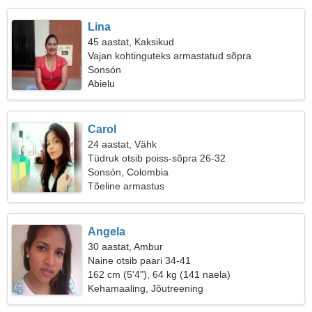
Lina
45 aastat, Kaksikud
Vajan kohtinguteks armastatud sõpra
Sonsón
Abielu
Carol
24 aastat, Vähk
Tüdruk otsib poiss-sõpra 26-32
Sonsón, Colombia
Tõeline armastus
Angela
30 aastat, Ambur
Naine otsib paari 34-41
162 cm (5'4"), 64 kg (141 naela)
Kehamaaling, Jõutreening