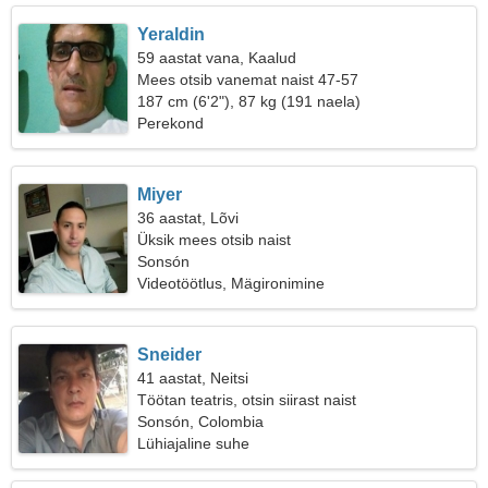
Yeraldin
59 aastat vana, Kaalud
Mees otsib vanemat naist 47-57
187 cm (6'2"), 87 kg (191 naela)
Perekond
Miyer
36 aastat, Lõvi
Üksik mees otsib naist
Sonsón
Videotöötlus, Mägironimine
Sneider
41 aastat, Neitsi
Töötan teatris, otsin siirast naist
Sonsón, Colombia
Lühiajaline suhe