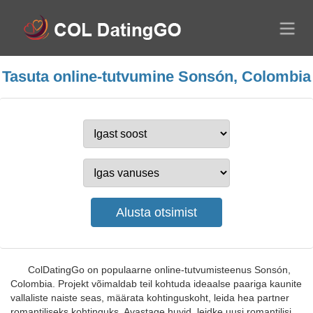
Tasuta online-tutvumine Sonsón, Colombia
ColDatingGo on populaarne online-tutvumisteenus Sonsón,
Colombia. Projekt võimaldab teil kohtuda ideaalse paariga kaunite
vallaliste naiste seas, määrata kohtinguskoht, leida hea partner
romantiliseks kohtinguks. Avastage huvid, leidke uusi romantilisi