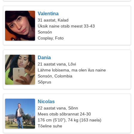
Valentina
31 aastat, Kalad
Üksik naine otsib meest 33-43
Sonsón
Cosplay, Foto
Dania
21 aastat vana, Lõvi
Lähme lobisema, ma olen ilus naine
Sonsón, Colombia
Sõprus
Nicolas
22 aastat vana, Sõnn
Mees otsib sõbrannat 24-30
176 cm (5'10"), 74 kg (163 naela)
Tõeline suhe