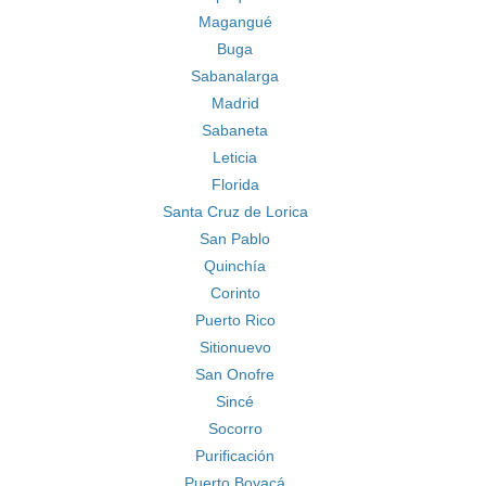
Magangué
Buga
Sabanalarga
Madrid
Sabaneta
Leticia
Florida
Santa Cruz de Lorica
San Pablo
Quinchía
Corinto
Puerto Rico
Sitionuevo
San Onofre
Sincé
Socorro
Purificación
Puerto Boyacá