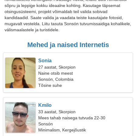
sõpru ja leppige kokku ideaalne kohting. Kasutage täpsemat
otsingusüsteemi, projekt võimaldab teil valida sobivad
kandidaadid. Saate valida ja vaadata teiste kasutajate fotosid,
mugavalt vestelda. Liitu tasuta Sonsón tutvumissaidiga kohalikele,
välismaalastele ja turistidele.
Mehed ja naised Internetis
Sonia
27 aastat, Skorpion
Naine otsib meest
Sonsón, Colombia
Tõsine suhe
Kmilo
33 aastat, Skorpion
Mees tahab naisega tutvuda 22-30
Sonsón
Minimalism, Kergejõustik