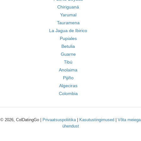
Chiriguaná
Yarumal
Tauramena
La Jagua de Ibirico
Pupiales
Betulia
Guarne
Tibú
Anolaima
Pijiño
Algeciras
Colombia
© 2026, ColDatingGo |
Privaatsuspoliitika
|
Kasutustingimused
|
Võta meiega
ühendust