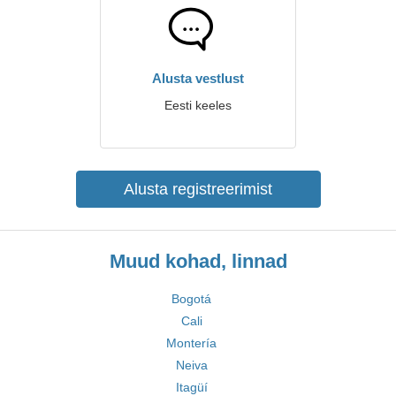
Alusta vestlust
Eesti keeles
Alusta registreerimist
Muud kohad, linnad
Bogotá
Cali
Montería
Neiva
Itagüí