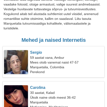
vaadake fotosid, otsige armastust, valige suurest andmebaasist.
Vestelge huvitavate tuttavatega sõprus- ja tutvumisvestlustes.
Kogukond aitab teil alustada suhtlemist uutel viisidel, arenenud
romantilise suhte otsimine, kallim on saadaval. Liitu tasuta
Marquetalia tutvumissaidiga kohalikele, välismaalastele ja
turistidele.
Mehed ja naised Internetis
Sergio
59 aastat vana, Ambur
Mees otsib vanemat naist 47-57
Marquetalia, Colombia
Perekond
Carolina
30 aastat, Kalad
Üksik naine otsib meest 36-42
Marquetalia