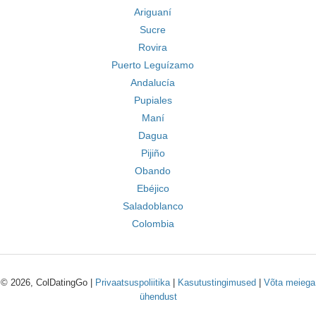
Ariguaní
Sucre
Rovira
Puerto Leguízamo
Andalucía
Pupiales
Maní
Dagua
Pijiño
Obando
Ebéjico
Saladoblanco
Colombia
© 2026, ColDatingGo |
Privaatsuspoliitika
|
Kasutustingimused
|
Võta meiega
ühendust