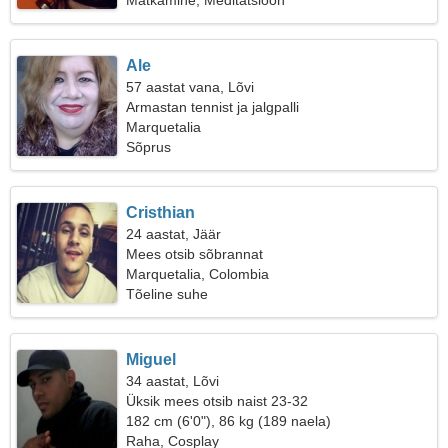
Matkamine, Meditatsioon
Ale
57 aastat vana, Lõvi
Armastan tennist ja jalgpalli
Marquetalia
Sõprus
Cristhian
24 aastat, Jäär
Mees otsib sõbrannat
Marquetalia, Colombia
Tõeline suhe
Miguel
34 aastat, Lõvi
Üksik mees otsib naist 23-32
182 cm (6'0"), 86 kg (189 naela)
Raha, Cosplay