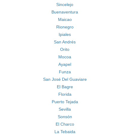
Sincelejo
Buenaventura
Maicao
Rionegro
Ipiales
San Andrés
Orito
Mocoa
Ayapel
Funza
San José Del Guaviare
El Bagre
Florida
Puerto Tejada
Sevilla
Sonsón
El Charco
La Tebaida