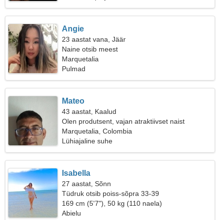
Angie
23 aastat vana, Jäär
Naine otsib meest
Marquetalia
Pulmad
Mateo
43 aastat, Kaalud
Olen produtsent, vajan atraktiivset naist
Marquetalia, Colombia
Lühiajaline suhe
Isabella
27 aastat, Sõnn
Tüdruk otsib poiss-sõpra 33-39
169 cm (5'7"), 50 kg (110 naela)
Abielu