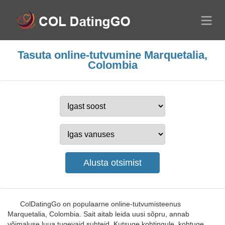
Tasuta online-tutvumine Marquetalia,
Colombia
ColDatingGo on populaarne online-tutvumisteenus
Marquetalia, Colombia. Sait aitab leida uusi sõpru, annab
võimaluse luua tugevaid suhteid. Kutsuge kohtingule, kohtuge,