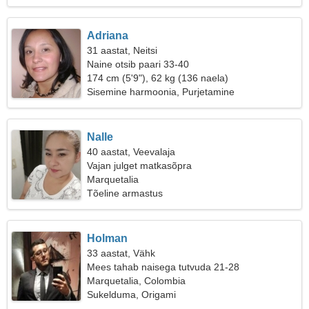
Adriana
31 aastat, Neitsi
Naine otsib paari 33-40
174 cm (5'9"), 62 kg (136 naela)
Sisemine harmoonia, Purjetamine
Nalle
40 aastat, Veevalaja
Vajan julget matkasõpra
Marquetalia
Tõeline armastus
Holman
33 aastat, Vähk
Mees tahab naisega tutvuda 21-28
Marquetalia, Colombia
Sukelduma, Origami