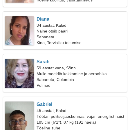
Koerte koolitus, Vabatahtlikkus
Diana
34 aastat, Kalad
Naine otsib paari
Sabaneta
Kino, Tervisliku toitumise
Sarah
59 aastat vana, Sõnn
Mulle meeldib kokkamine ja aeroobika
Sabaneta, Colombia
Pulmad
Gabriel
45 aastat, Kalad
Töötan politseijaoskonnas, vajan energilist naist
185 cm (6'1"), 87 kg (191 naela)
Tõeline suhe