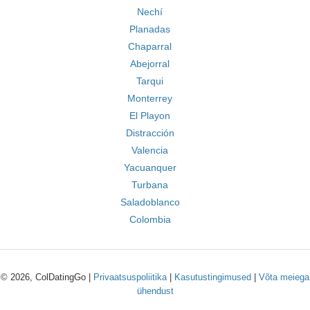
Nechí
Planadas
Chaparral
Abejorral
Tarqui
Monterrey
El Playon
Distracción
Valencia
Yacuanquer
Turbana
Saladoblanco
Colombia
© 2026, ColDatingGo |
Privaatsuspoliitika
|
Kasutustingimused
|
Võta meiega
ühendust