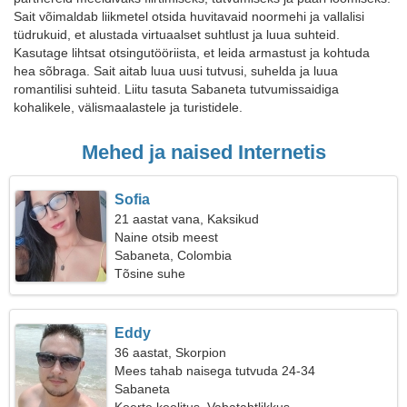
Sait võimaldab liikmetel otsida huvitavaid noormehi ja vallalisi
tüdrukuid, et alustada virtuaalset suhtlust ja luua suhteid.
Kasutage lihtsat otsingutööriista, et leida armastust ja kohtuda
hea sõbraga. Sait aitab luua uusi tutvusi, suhelda ja luua
romantilisi suhteid. Liitu tasuta Sabaneta tutvumissaidiga
kohalikele, välismaalastele ja turistidele.
Mehed ja naised Internetis
Sofia
21 aastat vana, Kaksikud
Naine otsib meest
Sabaneta, Colombia
Tõsine suhe
Eddy
36 aastat, Skorpion
Mees tahab naisega tutvuda 24-34
Sabaneta