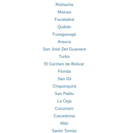
Riohacha
Maicao
Facatativá
Quibdo
Fusagasugá
Arauca
San José Del Guaviare
Turbo
El Carmen de Bolívar
Florida
San Gil
Chiquinquirá
San Pablo
La Ceja
Curumaní
Caicedonia
Mitú
Santo Tomás