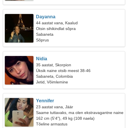
Dayanna
44 aastat vana, Kaalud
Otsin sihikindlat sõpra
Sabaneta
Sõprus
Nidia
35 aastat, Skorpion
Üksik naine otsib meest 38-46
Sabaneta, Colombia
Jetid, Võimlemine
Yennifer
23 aastat vana, Jäär
Saame tuttavaks, ma olen ekstravagantne naine
162 cm (5'4"), 49 kg (108 naela)
Tõeline armastus