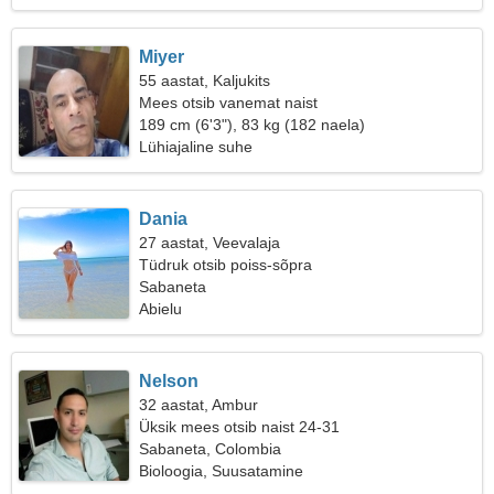
Miyer
55 aastat, Kaljukits
Mees otsib vanemat naist
189 cm (6'3"), 83 kg (182 naela)
Lühiajaline suhe
Dania
27 aastat, Veevalaja
Tüdruk otsib poiss-sõpra
Sabaneta
Abielu
Nelson
32 aastat, Ambur
Üksik mees otsib naist 24-31
Sabaneta, Colombia
Bioloogia, Suusatamine